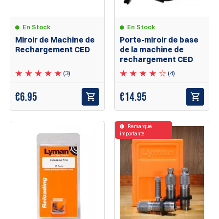
En Stock
En Stock
Miroir de Machine de
Porte-miroir de base
Rechargement CED
de la machine de
rechargement CED
(3)
(4)
€
6.95
€
14.95
Remarque
importante