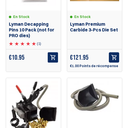
En Stock
En Stock
Lyman Decapping
Lyman Premium
Pins 10 Pack (not for
Carbide 3-Pcs Die Set
PRO dies)
(1)
€
10.95
€
121.95
€1.00 Points de récompense