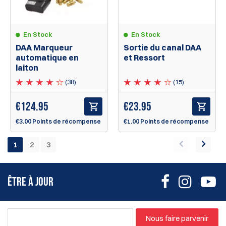
En Stock
En Stock
Sortie du canal DAA
DAA Marqueur
et Ressort
automatique en
laiton
(15)
(38)
€
23.95
€
124.95
€1.00 Points de récompense
€3.00 Points de récompense
1
2
3
ÊTRE À JOUR
Nous faire parvenir