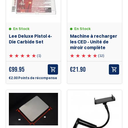
En Stock
En Stock
Lee Deluxe Pistol 4-
Machine à recharger
Die Carbide Set
les CED - Unité de
miroir complète
(1)
(12)
€
99.95
€21.90
€2.00 Points de récompense