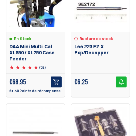
En Stock
Rupture de stock
DAA Mini Multi-Cal
Lee 223 EZ X
XL650 / XL750 Case
Exp/Decapper
Feeder
(52)
€
68.95
€
6.25
€1.50 Points de récompense