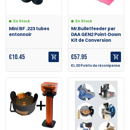
En Stock
En Stock
Mini BF .223 tubes
Mr.Bulletfeeder par
entonnoir
DAA GEN2 Point-Down
Kit de Conversion
€
10.45
€
57.95
€1.00 Points de récompense