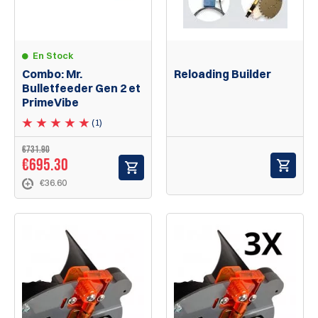
En Stock
Combo: Mr.
Reloading Builder
Bulletfeeder Gen 2 et
PrimeVibe
(1)
€731.90
€695.30
€36.60