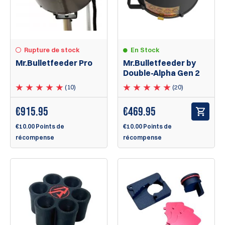
Rupture de stock
En Stock
Mr.Bulletfeeder Pro
Mr.Bulletfeeder by
Double-Alpha Gen 2
(10)
(20)
€
915.95
€
469.95
€10.00 Points de
€10.00 Points de
récompense
récompense