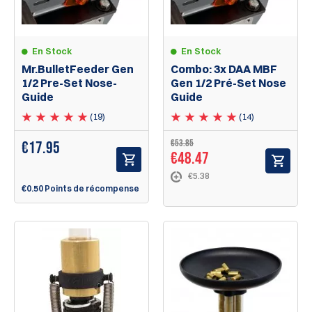
En Stock
En Stock
Mr.BulletFeeder Gen
Combo: 3x DAA MBF
1/2 Pre-Set Nose-
Gen 1/2 Pré-Set Nose
Guide
Guide
(19)
(14)
€53.85
€
17.95
€48.47
€5.38
€0.50 Points de récompense