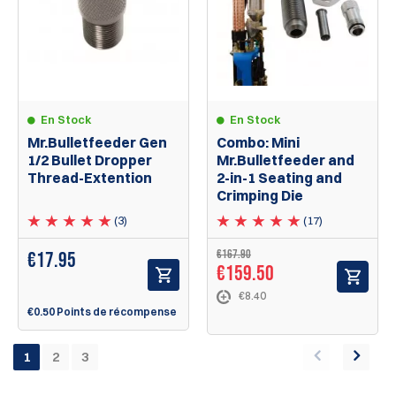
En Stock
En Stock
Mr.Bulletfeeder Gen
Combo: Mini
1/2 Bullet Dropper
Mr.Bulletfeeder and
Thread-Extention
2-in-1 Seating and
Crimping Die
(3)
(17)
€167.90
€
17.95
€159.50
€8.40
€0.50 Points de récompense
1
2
3