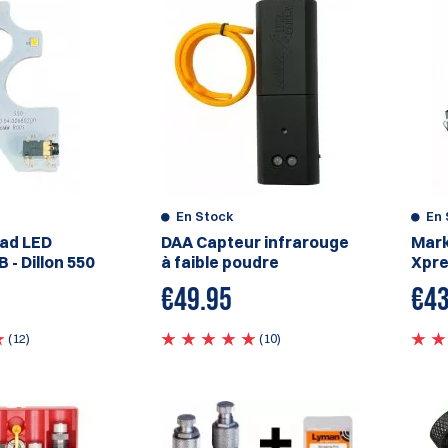
En Stock
En 
ad LED
DAA Capteur infrarouge
Mark
 - Dillon 550
à faible poudre
Xpr
€
49.95
€
43
(12)
(10)