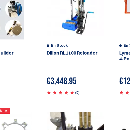
En Stock
En 
uilder
Dillon RL1100 Reloader
Lyma
4-Pc
€
3,448.95
€
12
(5)
tante