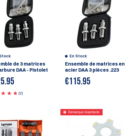
Stock
En Stock
mble de 3 matrices
Ensemble de matrices en
arbure DAA - Pistolet
acier DAA 3 pièces .223
5.95
€
115.95
(2)
Remarque importante