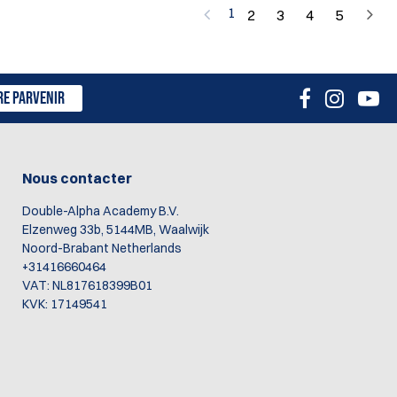
1
2
3
4
5
RE PARVENIR
Nous contacter
Double-Alpha Academy B.V.
Elzenweg 33b, 5144MB, Waalwijk
Noord-Brabant Netherlands
+31416660464
VAT: NL817618399B01
KVK: 17149541