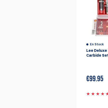
En Stock
Lee Deluxe 
Carbide Se
€
99.95