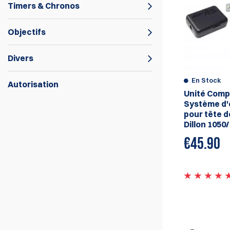
Timers & Chronos
Objectifs
Divers
En Stock
Autorisation
Unité Compl
Dillon Precision est une entreprise
Système d'
spécialisée dans la fabrication
pour tête de
d'équipements de rechargement de haute
Dillon 1050
qualité pour les tireurs sportifs et
€45.90
récréatifs. La société a été fondée en 1978
par Mike Dillon et est depuis devenue l'un
des principaux fabricants de presses de
rechargement et d'accessoires.
En plus des presses de rechargement telles
que le Dillon XL750, 1050, RL110, XL650,
Square Deal et autres, Dillon Precision
propose également une large gamme de