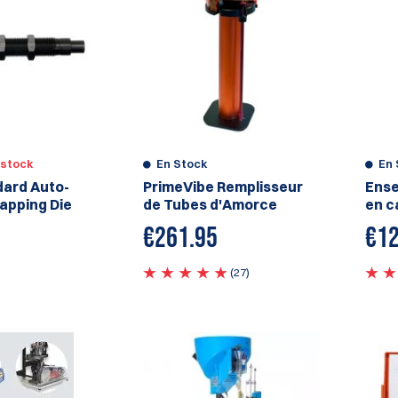
 stock
En Stock
En 
dard Auto-
PrimeVibe Remplisseur
Ense
apping Die
de Tubes d'Amorce
en c
€
261.95
€
12
(27)