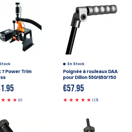
Stock
En Stock
 7 Power Trim
Poignée à rouleaux DAA
ess
pour Dillon 550/650/750
1.95
€
57.95
(2)
(13)