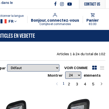
 dans le
Contact Us
ctionner la langue
Bonjour, connectez-vous
Panier
FR
Compte et commandes
€0.00
RTICLES EN VEDETTE
Articles
1
à
24
du total de
102
VOIR COMME
 par
Montrer
éléments
1
2
3
4
5