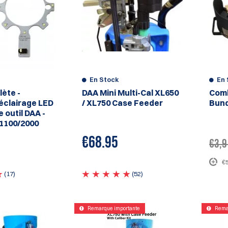
En Stock
En 
ète -
DAA Mini Multi-Cal XL650
Comb
éclairage LED
/ XL750 Case Feeder
Bund
 outil DAA -
/1100/2000
€
68.95
€3,9
€
(17)
(52)
Remarque importante
Rema