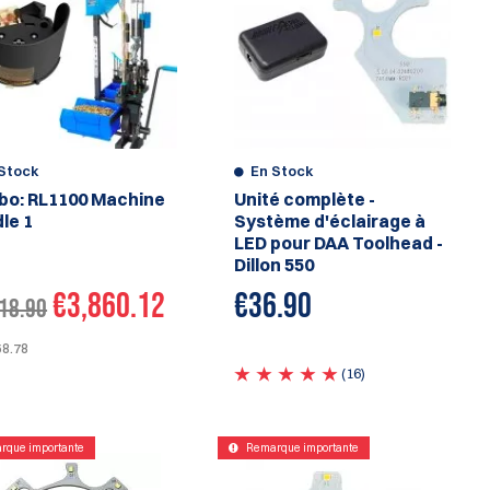
Stock
En Stock
o: RL1100 Machine
Unité complète -
le 1
Système d'éclairage à
LED pour DAA Toolhead -
Dillon 550
€3,860.12
€36.90
18.90
58.78
(16)
rque importante
Remarque importante