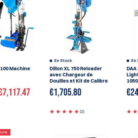
En Stock
En 
100 Machine
Dillon XL 750 Reloader
DAA 
avec Chargeur de
Light
Douilles et Kit de Calibre
1050
€7,117.47
€1,705.80
€
24
(2)
tante