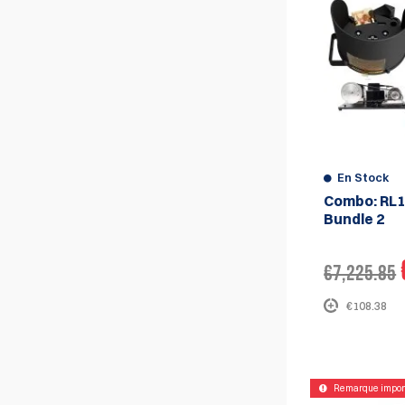
matrices de rechargement, d'amenées de
douilles et d'autres accessoires de
rechargement. Tous ces produits sont
conçus en pensant au tireur et sont
fabriqués à partir de matériaux de haute
qualité conçus pour durer.
En Stock
Combo: RL1
Bundle 2
€7,225.85
€108.38
Remarque impor