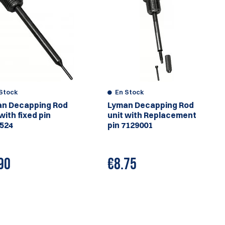
Stock
En Stock
n Decapping Rod
Lyman Decapping Rod
with fixed pin
unit with Replacement
524
pin 7129001
90
€
8.75