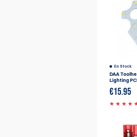
En Stock
DAA Toolhe
Lighting PCB
€
15.95