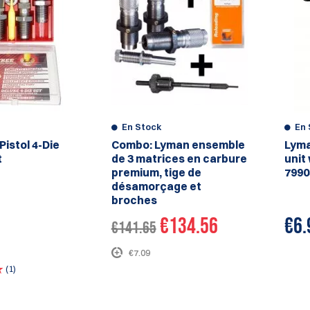
En Stock
En 
Pistol 4-Die
Combo: Lyman ensemble
Lyma
t
de 3 matrices en carbure
unit 
premium, tige de
7990
désamorçage et
broches
€134.56
€
6.
€141.65
€7.09
(1)