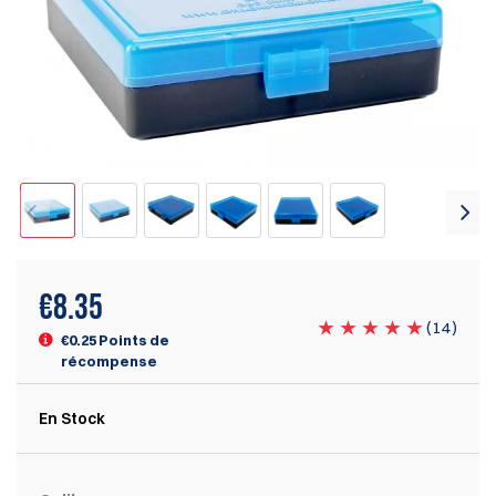
€
8.35
(
14
)
€0.25 Points de
récompense
En Stock