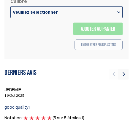
Calibre
Veuillez sélectionner
AJOUTER AU PANIER
Enregistrer pour plus tard
Derniers avis
JEREMIE
Ma
19 Oct 2025
13
good quality !
Go
Notation:
(5 sur 5 étoiles !)
No