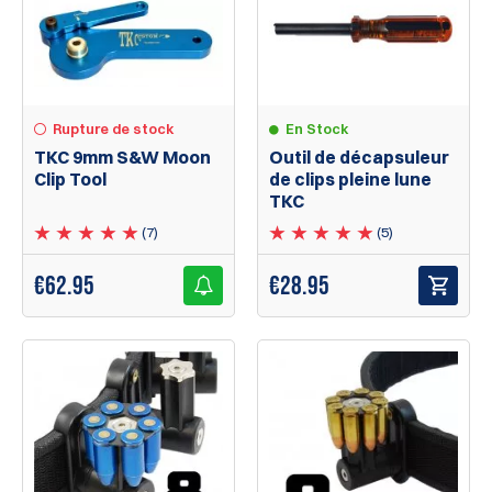
En Stock
Rupture de stock
Outil de décapsuleur
TKC 9mm S&W Moon
de clips pleine lune
Clip Tool
TKC
(5)
(7)
€
28.95
€
62.95