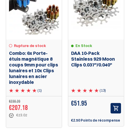
Rupture de stock
En Stock
Combo: 6x Porte-
DAA 10-Pack
étuis magnétique 8
Stainless 929 Moon
coups 9mm pour clips
Clips 0.037"/0.040"
lunaires et 10x Clips
lunaires en acier
inoxydable
(1)
(13)
€230.20
€
51.95
€207.18
€23.02
€2.50 Points de récompense