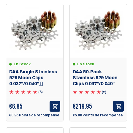
En Stock
En Stock
DAA Single Stainless
DAA 50-Pack
929 Moon Clips
Stainless 929 Moon
0.037"/0.040"]]
Clips 0.037"/0.040"
(6)
(5)
€
6.85
€
219.95
€0.25 Points de récompense
€5.00 Points de récompense