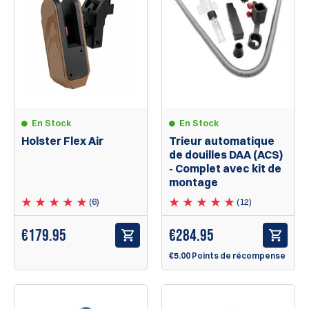
En Stock
En Stock
Holster Flex Air
Trieur automatique
de douilles DAA (ACS)
- Complet avec kit de
montage
(6)
(12)
€179.95
€284.95
€5.00 Points de récompense