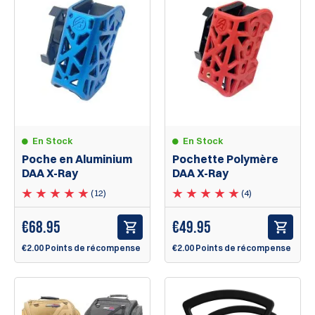
En Stock
En Stock
Poche en Aluminium
Pochette Polymère
DAA X-Ray
DAA X-Ray
(12)
(4)
€
68.95
€
49.95
€2.00 Points de récompense
€2.00 Points de récompense