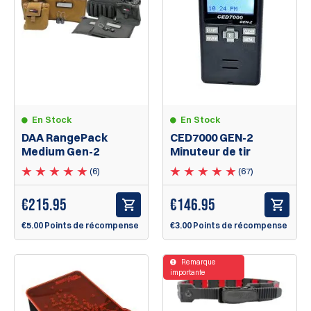
En Stock
En Stock
DAA RangePack
CED7000 GEN-2
Medium Gen-2
Minuteur de tir
(6)
(67)
€
215.95
€
146.95
€5.00 Points de récompense
€3.00 Points de récompense
Remarque
importante