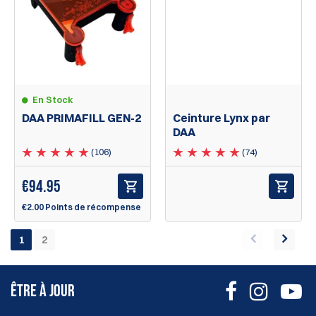
En Stock
DAA PRIMAFILL GEN-2
Ceinture Lynx par
DAA
(106)
(74)
€
94.95
€2.00 Points de récompense
1
2
ÊTRE À JOUR