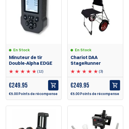
En Stock
En Stock
Minuteur de tir
Chariot DAA
Double-Alpha EDGE
StageRunner
(12)
(3)
€
249.95
€
249.95
€5.00 Points de récompense
€5.00 Points de récompense