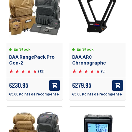
En Stock
En Stock
DAA RangePack Pro
DAA ARC
Gen-2
Chronographe
(12)
(3)
€
230.95
€
279.95
€5.00 Points de récompense
€5.00 Points de récompense