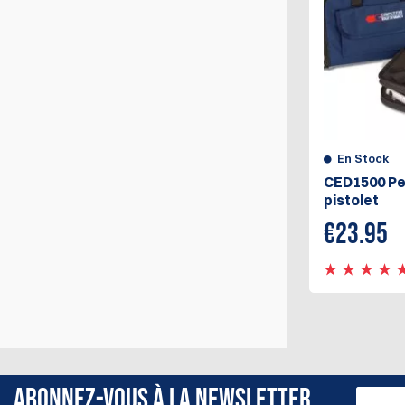
En Stock
CED1500 Pe
pistolet
€
23.95
ABONNEZ-VOUS À LA NEWSLETTER