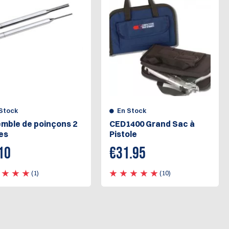
Stock
En Stock
mble de poinçons 2
CED1400 Grand Sac à
es
Pistole
10
€
31.95
(1)
(10)