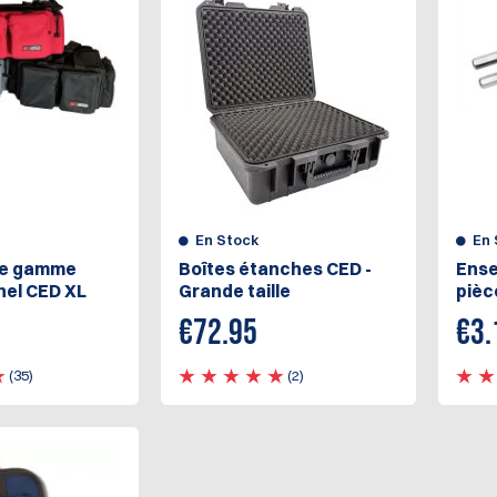
En Stock
En 
 de gamme
Boîtes étanches CED -
Ense
nel CED XL
Grande taille
pièc
€
72.95
€
3.
(35)
(2)