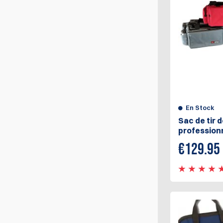
En Stock
Sac de tir
profession
€
129.95