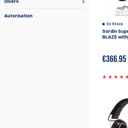
Divers
Autorisation
En Stock
Protections auditives électroniques par
Sordin Sup
Sordin, Peltor, Double-Alpha et CED. Les
BLAZE with
protections auditives électroniques
amplifient le son ambiant tout en atténuant
les bruits de tir.
€
366.95