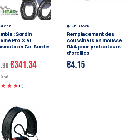
Stock
En Stock
mble : Sordin
Remplacement des
eme Pro-X et
coussinets en mousse
sinets en Gel Sordin
DAA pour protecteurs
d'oreilles
€341.34
€
4.15
1.90
10.56
(4)