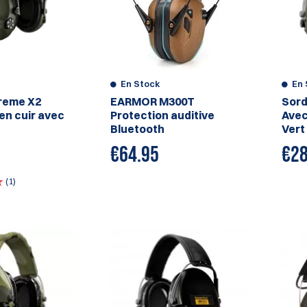
En Stock
En 
reme X2
EARMOR M300T
Sord
en cuir avec
Protection auditive
Avec
Bluetooth
Vert
€
64.95
€
28
(1)