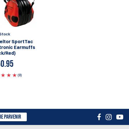
Stock
eltor SportTac
tronic Earmuffs
ck/Red)
0.95
(8)
RE PARVENIR