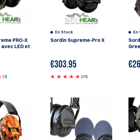
En Stock
En 
reme PRO-X
Sordin Supreme-Pro X
Sord
avec LED et
Gre
€
303.95
€
26
(3)
(25)