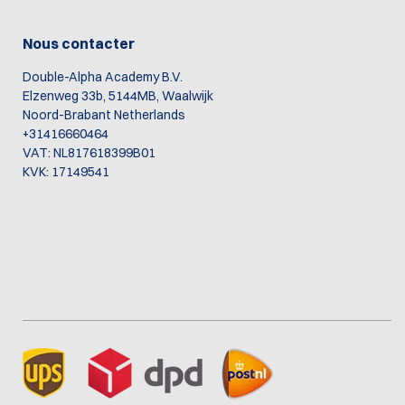
Nous contacter
Double-Alpha Academy B.V.
Elzenweg 33b, 5144MB, Waalwijk
Noord-Brabant Netherlands
+31416660464
VAT: NL817618399B01
KVK: 17149541