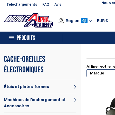
Nous ex
Téléchargements
FAQ
Avis
Region
EUR
€
PRODUITS
Cache-oreilles
Affiner votre 
électroniques
Marque
Étuis et plates-formes
Machines de Rechargement et
Accessoires