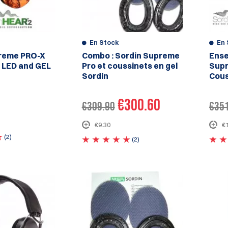
En Stock
En 
reme PRO-X
Combo : Sordin Supreme
Ense
 LED and GEL
Pro et coussinets en gel
Supr
Sordin
Cous
€300.60
€309.90
€35
€9.30
€
(2)
(2)