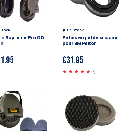
Stock
En Stock
in Supreme-Pro OD
Patins en gel de silicone
en
pour 3M Peltor
1.95
€
31.95
(3)