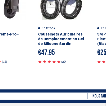
En Stock
En 
reme-Pro -
Coussinets Auriculaires
3M P
de Remplacement en Gel
Elec
de Silicone Sordin
(Bla
€
47.95
€
25
(13)
(20)
NOUS FAI