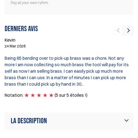
Pay at your own rythm.
Derniers avis
Kevin
24 Mar 2026
Ge
Being 65 bending over to pick-up brass was a chore. Not any
1 
more I am now collecting so much brass the tool will pay for its
self as now I am selling brass. I can easily pick up much more
Gr
brass than I can use. In a matter of minutes I can pick up more
No
brass than I could pick up by hand in 30...
Notation:
(5 sur 5 étoiles !)
La description