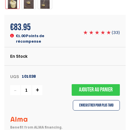
€
83.95
(
33
)
€1.00 Points de
récompense
En Stock
101038
UGS
AJOUTER AU PANIER
Enregistrer pour plus tard
Benefit from ALMA financing.