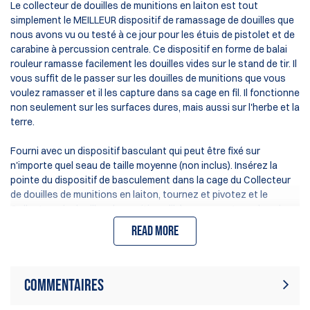
Le collecteur de douilles de munitions en laiton est tout
simplement le MEILLEUR dispositif de ramassage de douilles que
nous avons vu ou testé à ce jour pour les étuis de pistolet et de
carabine à percussion centrale. Ce dispositif en forme de balai
rouleur ramasse facilement les douilles vides sur le stand de tir. Il
vous suffit de le passer sur les douilles de munitions que vous
voulez ramasser et il les capture dans sa cage en fil. Il fonctionne
non seulement sur les surfaces dures, mais aussi sur l'herbe et la
terre.
Fourni avec un dispositif basculant qui peut être fixé sur
n'importe quel seau de taille moyenne (non inclus). Insérez la
pointe du dispositif de basculement dans la cage du Collecteur
de douilles de munitions en laiton, tournez et pivotez et le
Collecteur de douilles de munitions libère son contenu dans le
seau.
Read more
Le Collecteur de douilles de munitions ramassera les douilles de
pistolet et tout ce qui a un diamètre d'environ 9-15mm.
Fonctionne parfaitement avec les douilles calibre pistolet, y
Commentaires
compris - .380, 9mm Luger, .38 Special, 38 Super, .357 Magnum, 40