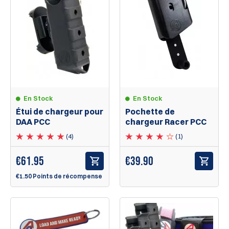
En Stock
En Stock
Étui de chargeur pour
Pochette de
DAA PCC
chargeur Racer PCC
(4)
(1)
€
61.95
€39.90
€1.50 Points de récompense