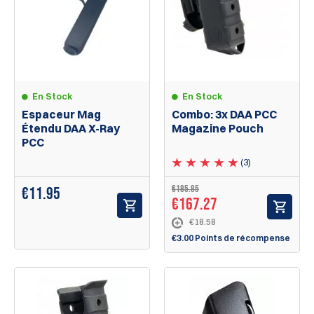
En Stock
En Stock
Espaceur Mag
Combo: 3x DAA PCC
Étendu DAA X-Ray
Magazine Pouch
PCC
(3)
€185.85
€
11.95
€167.27
€18.58
€3.00 Points de récompense