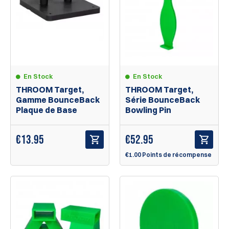
En Stock
En Stock
THROOM Target,
THROOM Target,
Gamme BounceBack
Série BounceBack
Plaque de Base
Bowling Pin
€
13.95
€
52.95
€1.00 Points de récompense