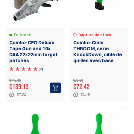
En Stock
Rupture de stock
Combo: CED Deluxe
Combo: Cible
Tape Gun and 10x
THROOM, série
DAA 22x22mm target
KnockDown, cible de
patches
quilles avec base
(2)
€146.45
€73.90
€139.13
€72.42
€7.32
€1.48