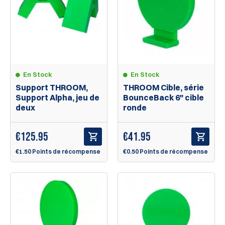
En Stock
En Stock
Support THROOM,
THROOM Cible, série
Support Alpha, jeu de
BounceBack 6" cible
deux
ronde
€
125.95
€
41.95
€1.50 Points de récompense
€0.50 Points de récompense