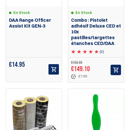
En Stock
En Stock
DAA Range Officer
Combo : Pistolet
Assist Kit GEN-3
adhésif Deluxe CED et
10x
pastilles/targettes
étanches CED/DAA
(2)
€156.95
€
14.95
€149.10
€7.85