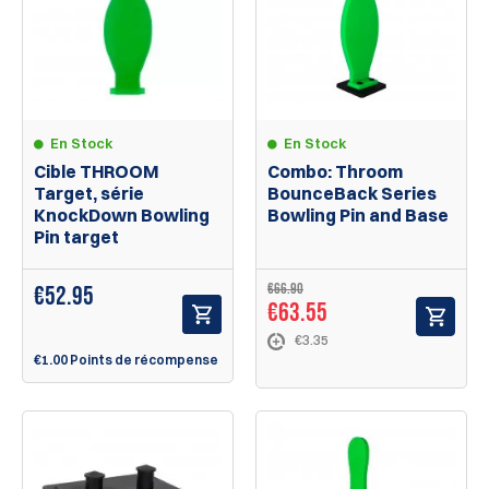
En Stock
En Stock
Cible THROOM
Combo: Throom
Target, série
BounceBack Series
KnockDown Bowling
Bowling Pin and Base
Pin target
€66.90
€
52.95
€63.55
€3.35
€1.00 Points de récompense