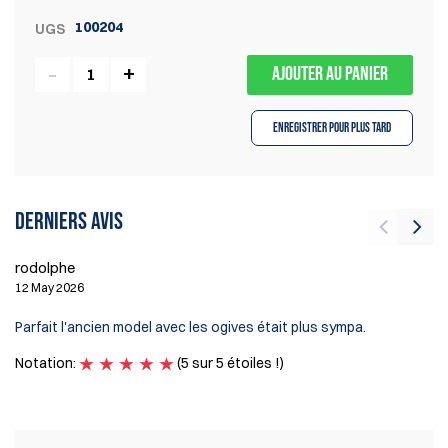
100204
UGS
AJOUTER AU PANIER
Enregistrer pour plus tard
Derniers avis
rodolphe
Ví
12 May 2026
2 
Parfait l'ancien model avec les ogives était plus sympa.
Ex
Notation:
(5 sur 5 étoiles !)
No