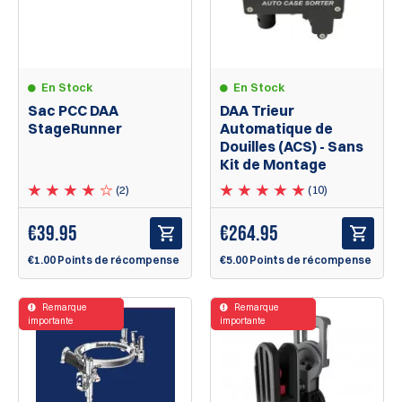
En Stock
En Stock
Sac PCC DAA
DAA Trieur
StageRunner
Automatique de
Douilles (ACS) - Sans
Kit de Montage
(2)
(10)
€
39.95
€
264.95
€1.00 Points de récompense
€5.00 Points de récompense
Remarque
Remarque
importante
importante