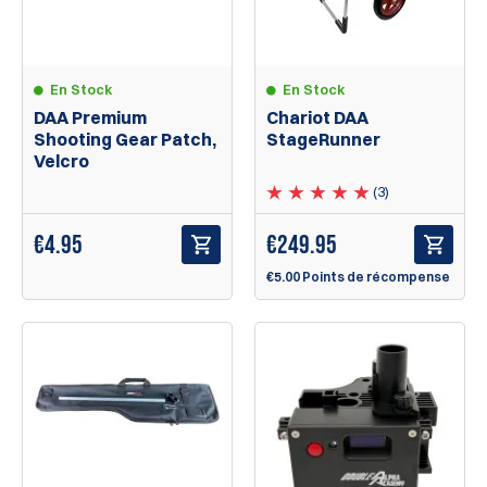
En Stock
En Stock
DAA Premium
Chariot DAA
Shooting Gear Patch,
StageRunner
Velcro
(3)
€
4.95
€
249.95
€5.00 Points de récompense