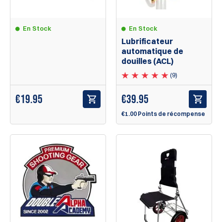
En Stock
En Stock
Lubrificateur
automatique de
douilles (ACL)
(9)
€
19.95
€
39.95
€1.00 Points de récompense