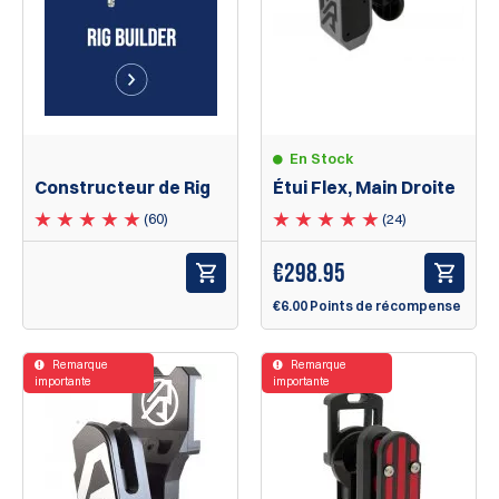
En Stock
Constructeur de Rig
Étui Flex, Main Droite
(60)
(24)
€298.95
€6.00 Points de récompense
Remarque
Remarque
importante
importante