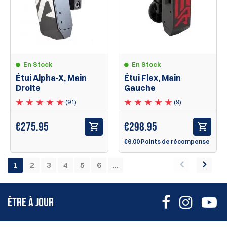
En Stock
En Stock
Étui Alpha-X, Main
Étui Flex, Main
Droite
Gauche
(91)
(9)
€275.95
€298.95
€6.00 Points de récompense
1
2
3
4
5
6
...
ÊTRE À JOUR