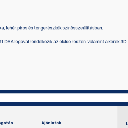
a, fehér, piros és tengerészkék színösszeállításban.
 DAA logóval rendelkezik az elülső részen, valamint a kerek 3
az első, aki ír értékelést
Írjon véle
ogatás
Ajánlatok