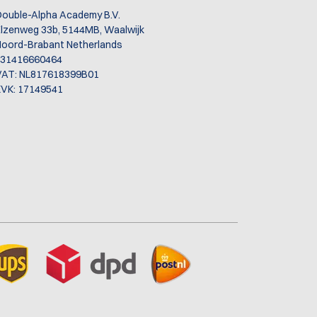
ouble-Alpha Academy B.V.
lzenweg 33b, 5144MB, Waalwijk
oord-Brabant Netherlands
+31416660464
VAT: NL817618399B01
VK: 17149541