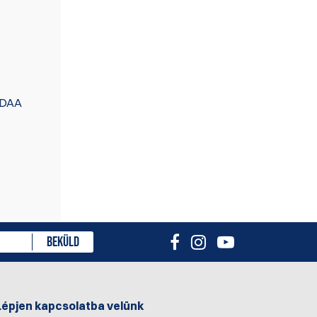
D DAA
ményt
BEKÜLD
Lépjen kapcsolatba velünk