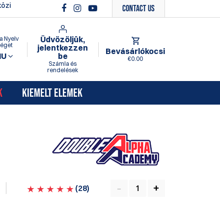
özi
Contact Us
Üdvözöljük,
a Nyelv
séget
jelentkezzen
Bevásárlókocsi
HU
be
€0.00
Számla és
rendelések
K
KIEMELT ELEMEK
(
28
)