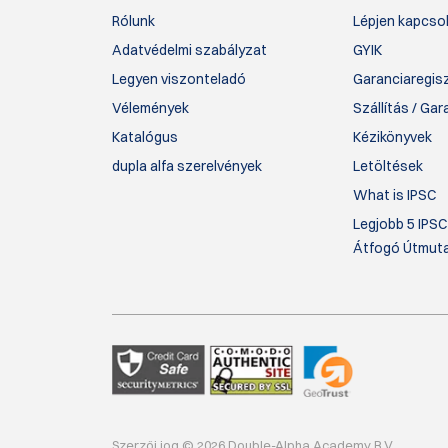
Rólunk
Lépjen kapcsol
Adatvédelmi szabályzat
GYIK
Legyen viszonteladó
Garanciaregis
Vélemények
Szállítás / Ga
Katalógus
Kézikönyvek
dupla alfa szerelvények
Letöltések
What is IPSC
Legjobb 5 IPSC
Átfogó Útmut
Szerzői jog © 2026 Double-Alpha Academy B.V..