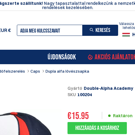
ágszerte szállítunk!
Nagy tapasztalattal rendelkezünk a nemzetk
rendelések kezelésében.
Válassza 
lehető
KERESÉS
EUR
€
ÚJDONSÁGOK
AKCIÓS AJÁNLATO
dőfelszerelés
Caps
Dupla alfa lövészsapka
Gyártó
Double-Alpha Academy
SKU
100204
€
15.95
Raktáron
Hozzáadás a kosárhoz