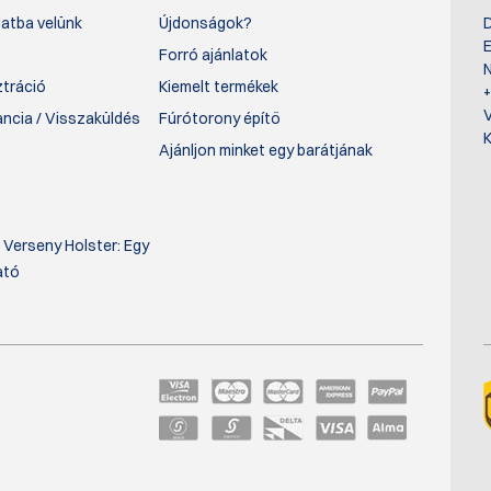
atba velünk
Újdonságok?
D
E
Forró ajánlatok
N
ztráció
Kiemelt termékek
rancia / Visszaküldés
Fúrótorony építő
K
Ajánljon minket egy barátjának
 Verseny Holster: Egy
ató