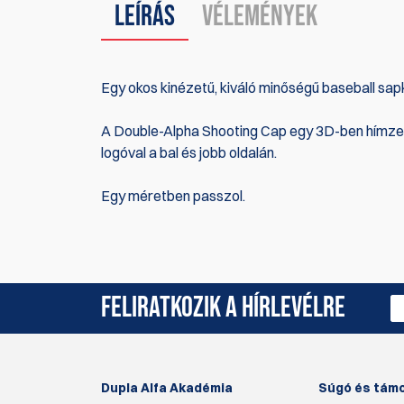
Leírás
Vélemények
Egy okos kinézetű, kiváló minőségű baseball sapk
A Double-Alpha Shooting Cap egy 3D-ben hímzett
logóval a bal és jobb oldalán.
Egy méretben passzol.
Jelenleg nincsenek termékértékelések. Legyél Te 
FELIRATKOZIK A HÍRLEVÉLRE
Dupla Alfa Akadémia
Súgó és tám