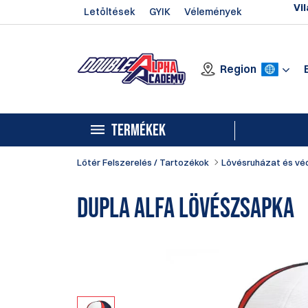
Vil
Letöltések
GYIK
Vélemények
Region
TERMÉKEK
Lőtér Felszerelés / Tartozékok
Lövésruházat és vé
Dupla alfa lövészsapka