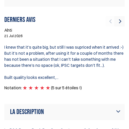
Derniers avis
Ahti
De
21 Jul 2026
4 
I knew that it's quite big, but still I was supriced when it arrived :-)
Am
But it's not a problem, after using it for a couple of months there
ye
has not been a situation that I can't take something with me
be
because there's no space (ok, IPSC targets don't fit...).
th
Al
Built quality looks excellent,...
If
Notation:
(5 sur 5 étoiles !)
No
La description