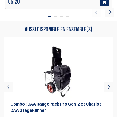
€
5.20
AUSSI DISPONIBLE EN ENSEMBLE(S)
Le DAA RangePack Pro comprend les accessoires
suivants :
Deux étuis à pistolet de taille normale (avec fermetures
éclair verrouillables et étiquettes de nom amovibles et
inscriptibles)
Un support pour 6 chargeurs amovible
Un grand sac de collecte de laiton
Deux cadenas à combinaison
Une housse de pluie avec rétention élastique.
Dimensions du compartiment inférieur :
31,75W x 24,10D x 16,50H cm, (12,5Wx 9,5D x 6,5H pouces)
Combo : DAA RangePack Pro Gen-2 et Chariot
DAA StageRunner
Dimensions globales du RangePack Pro :
44W x 32D x 55H cm, (17,3Wx 12,6D x 21,6H pouces)