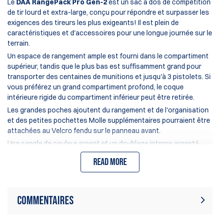
Le
DAA RangePack Pro Gen-2
est un sac à dos de compétition
de tir lourd et extra-large, conçu pour répondre et surpasser les
exigences des tireurs les plus exigeants! Il est plein de
caractéristiques et d'accessoires pour une longue journée sur le
terrain.
Un espace de rangement ample est fourni dans le compartiment
supérieur, tandis que le plus bas est suffisamment grand pour
transporter des centaines de munitions et jusqu'à 3 pistolets. Si
vous préférez un grand compartiment profond, le coque
intérieure rigide du compartiment inférieur peut être retirée.
Les grandes poches ajoutent du rangement et de l'organisation
et des petites pochettes Molle supplémentaires pourraient être
attachées au Velcro fendu sur le panneau avant.
Une sangle de couleur argent et un doublage interne argenté
offrent un look en contraste frappant, et l'intérieur plus clair rend
Read more
les objets plus faciles à localiser dans des conditions de faible
luminosité.
Le DAA RangePack Pro offre les caractéristiques
suivantes :
Commentaires
Capacité très large pour une journée complète sur le