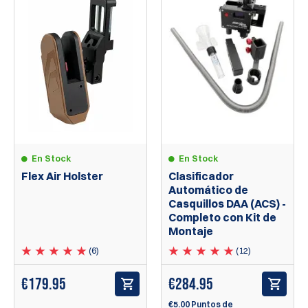
En Stock
En Stock
Flex Air Holster
Clasificador
Automático de
Casquillos DAA (ACS) -
Completo con Kit de
Montaje
(6)
(12)
€179.95
€284.95
€5.00 Puntos de