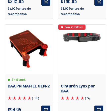
€
215.95
€
146.95
€5.00 Puntos de
€3.00 Puntos de
recompensa
recompensa
Nota importante
En Stock
DAA PRIMAFILL GEN-2
Cinturón Lynx por
DAA
(106)
(74)
€
94.95