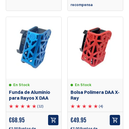
recompensa
En Stock
En Stock
Funda de Aluminio
Bolsa Polímera DAA X-
para Rayos X DAA
Ray
(12)
(4)
€
68.95
€
49.95
€2.00 Puntos de
€2.00 Puntos de