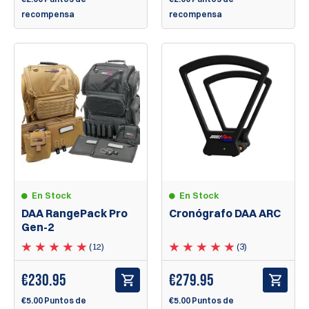
recompensa
recompensa
En Stock
En Stock
DAA RangePack Pro
Cronógrafo DAA ARC
Gen-2
(12)
(3)
€
230.95
€
279.95
€5.00 Puntos de
€5.00 Puntos de