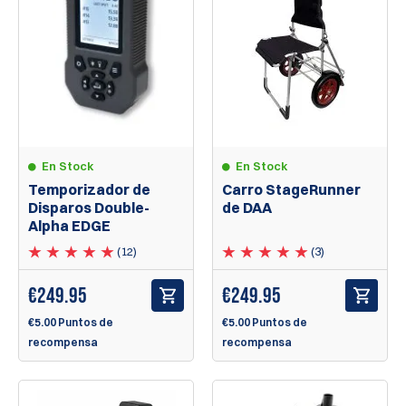
En Stock
En Stock
Temporizador de
Carro StageRunner
Disparos Double-
de DAA
Alpha EDGE
(12)
(3)
€
249.95
€
249.95
€5.00 Puntos de
€5.00 Puntos de
recompensa
recompensa