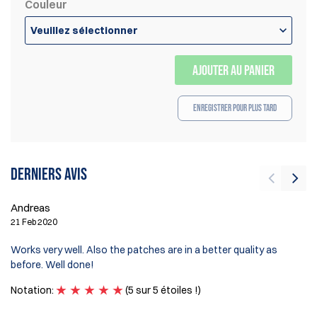
Couleur
Veuillez sélectionner
AJOUTER AU PANIER
Enregistrer pour plus tard
Derniers avis
F
Andreas
21
21 Feb 2020
wo
Works very well. Also the patches are in a better quality as
fa
before. Well done!
ge
Notation:
(5 sur 5 étoiles !)
No