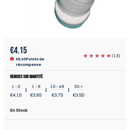
€
4.15
(
13
)
€0.10 Points de
récompense
REMISES SUR QUANTITÉ
1 - 0
1 - 9
10 - 49
50 +
€
4.15
€
3.95
€
3.75
€
3.50
En Stock