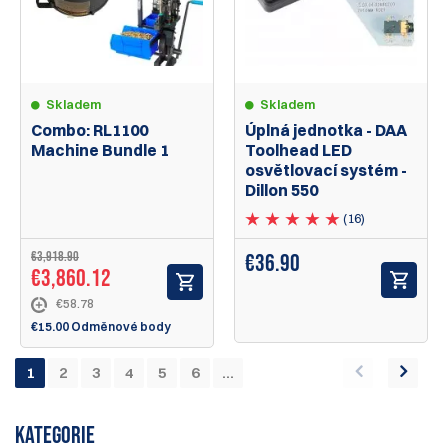
Skladem
Skladem
Combo: RL1100
Úplná jednotka - DAA
Machine Bundle 1
Toolhead LED
osvětlovací systém -
Dillon 550
(16)
€3,918.90
€36.90
€3,860.12
€58.78
€15.00 Odměnové body
1
2
3
4
5
6
...
KATEGORIE