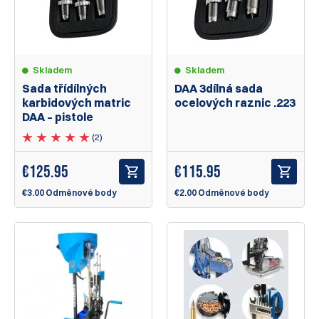
Skladem
Skladem
Sada třídílných
DAA 3dílná sada
karbidových matric
ocelových raznic .223
DAA – pistole
(2)
€
125.95
€
115.95
€3.00 Odměnové body
€2.00 Odměnové body