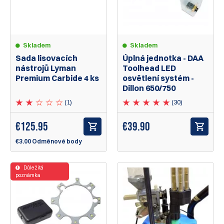
Skladem
Skladem
Sada lisovacích
Úplná jednotka - DAA
nástrojů Lyman
Toolhead LED
Premium Carbide 4 ks
osvětlení systém -
Dillon 650/750
(1)
(30)
€
125.95
€39.90
€3.00 Odměnové body
Důležitá
poznámka