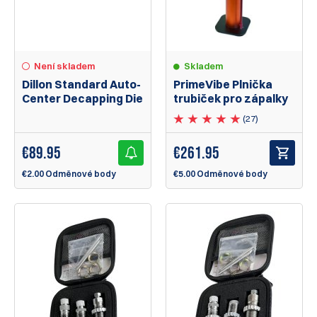
Není skladem
Skladem
Dillon Standard Auto-
PrimeVibe Plnička
Center Decapping Die
trubiček pro zápalky
(27)
€
89.95
€
261.95
€2.00 Odměnové body
€5.00 Odměnové body