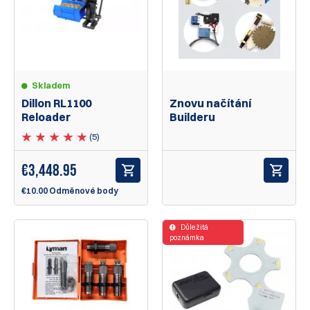
Skladem
Dillon RL1100
Znovu načítání
Reloader
Builderu
(5)
€
3,448.95
€10.00 Odměnové body
Důležitá
poznámka