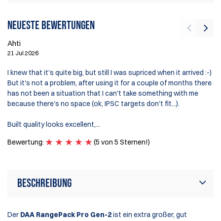
Neueste Bewertungen
Ahti
De
21 Jul 2026
4 
I knew that it's quite big, but still I was supriced when it arrived :-)
Am
But it's not a problem, after using it for a couple of months there
ye
has not been a situation that I can't take something with me
be
because there's no space (ok, IPSC targets don't fit...).
th
Al
Built quality looks excellent,...
If
Bewertung:
(5 von 5 Sternen!)
B
Beschreibung
Der
DAA RangePack Pro Gen-2
ist ein extra großer, gut