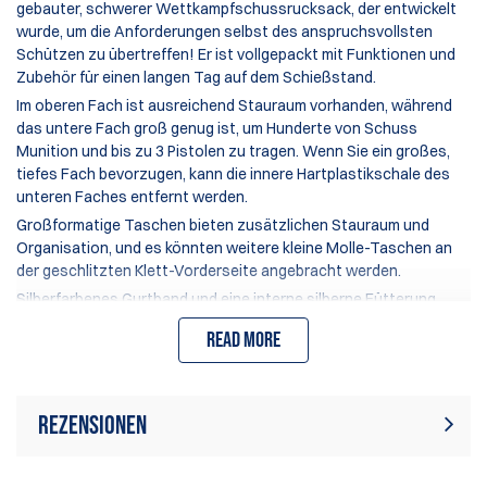
gebauter, schwerer Wettkampfschussrucksack, der entwickelt
wurde, um die Anforderungen selbst des anspruchsvollsten
Schützen zu übertreffen! Er ist vollgepackt mit Funktionen und
Zubehör für einen langen Tag auf dem Schießstand.
Im oberen Fach ist ausreichend Stauraum vorhanden, während
das untere Fach groß genug ist, um Hunderte von Schuss
Munition und bis zu 3 Pistolen zu tragen. Wenn Sie ein großes,
tiefes Fach bevorzugen, kann die innere Hartplastikschale des
unteren Faches entfernt werden.
Großformatige Taschen bieten zusätzlichen Stauraum und
Organisation, und es könnten weitere kleine Molle-Taschen an
der geschlitzten Klett-Vorderseite angebracht werden.
Silberfarbenes Gurtband und eine interne silberne Fütterung
sorgen für ein auffälliges Kontrastbild, und das hellere Interieur
Read more
erleichtert das Auffinden von Gegenständen bei schlechten
Lichtverhältnissen.
Der DAA RangePack Pro bietet die folgenden
hervorragenden Merkmale:
Rezensionen
Sehr großes Fassungsvermögen für einen ganzen Tag auf
dem Schießstand
Zur Zeit gibt es keine