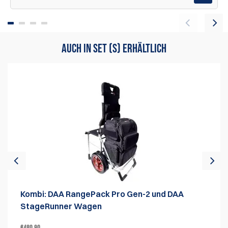
AUCH IN SET (S) ERHÄLTLICH
Der DAA RangePack Pro enthält die folgenden
Zubehörteile:
Zwei vollständige Pistolentaschen (mit abschließbaren
Reißverschlüssen und abnehmbaren, beschreibbaren
Namensschildern)
Eine abnehmbare 6-teilige Magazinhalterung
Eine große Tasche zur Messingsammlung
Zwei Kombinationsschlösser
Eine Regenschutzhaube mit elastischer Halterung.
Abmessungen des unteren Faches:
31,75W x 24,10D x 16,50H cm, (12,5W x 9,5D x 6,5H Zoll)
Kombi: DAA RangePack Pro Gen-2 und DAA
Gesamtabmessungen des RangePack Pro:
StageRunner Wagen
44W x 32D x 55H cm, (17,3W x 12,6D x 21,6H Zoll)
4,8kg (inkl. Zubehör)
€480.90