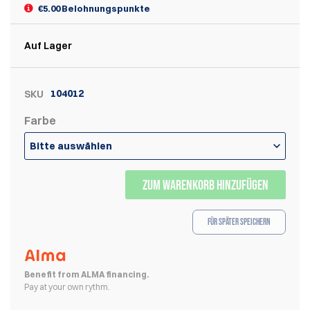
€5.00 Belohnungspunkte
Auf Lager
104012
SKU
Farbe
Bitte auswählen
ZUM WARENKORB HINZUFÜGEN
Für später speichern
Benefit from ALMA financing.
Pay at your own rythm.