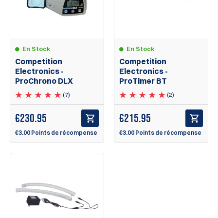
En Stock
En Stock
Competition
Competition
Electronics -
Electronics -
ProChrono DLX
ProTimer BT
(7)
(2)
€
230.95
€
215.95
€3.00 Points de récompense
€3.00 Points de récompense