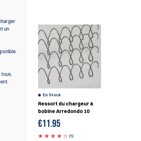
ÉGALEMENT
charger
nt un
ponible.
 tous.
ent.
En Stock
Ressort du chargeur à
bobine Arredondo 10
€
11.95
(5)