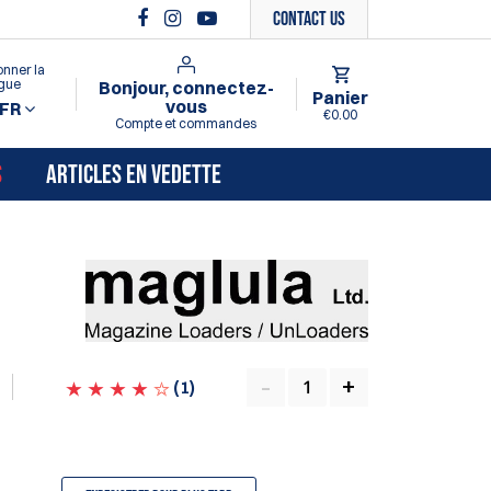
Contact Us
onner la
gue
Bonjour, connectez-
Panier
vous
FR
€0.00
Compte et commandes
S
ARTICLES EN VEDETTE
(
1
)