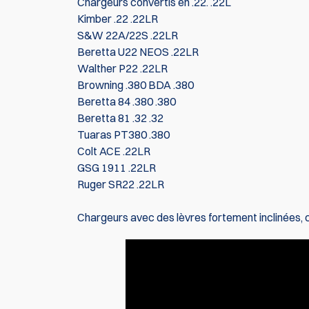
Chargeurs convertis en .22. .22L
Kimber .22 .22LR
S&W 22A/22S .22LR
Beretta U22 NEOS .22LR
Walther P22 .22LR
Browning .380 BDA .380
Beretta 84 .380 .380
Beretta 81 .32 .32
Tuaras PT380 .380
Colt ACE .22LR
GSG 1911 .22LR
Ruger SR22 .22LR
Chargeurs avec des lèvres fortement inclinées, 