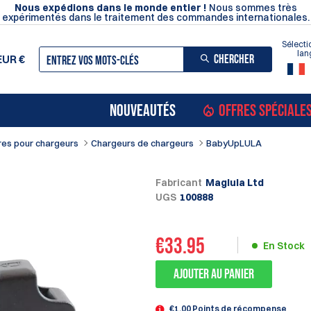
Nous expédions dans le monde entier !
Nous sommes très
expérimentés dans le traitement des commandes internationales.
Sélecti
lan
CHERCHER
EUR
€
NOUVEAUTÉS
OFFRES SPÉCIALE
res pour chargeurs
Chargeurs de chargeurs
BabyUpLULA
Fabricant
Maglula Ltd
UGS
100888
€
33.95
En Stock
ajouter au panier
€1.00 Points de récompense