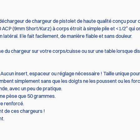
déchargeur de chargeur de pistolet de haute qualité conçu pour 
 ACP (9mm Short/Kurz) à corps étroit à simple pile et <1/2″ qui o
téral. Il le fait facilement, de manière fiable et sans douleur.
 du chargeur sur votre corps/cuisse ou sur une table lorsque dis
 Aucun insert, espaceur ou réglage nécessaire ! Taille unique pour
ombent simplement sans que les doigts ne les poussent ou les forc
de, avec un peu de pratique.
e, ne pèse que 50 grammes.
re renforcé.
nt de ces chargeurs !
t.