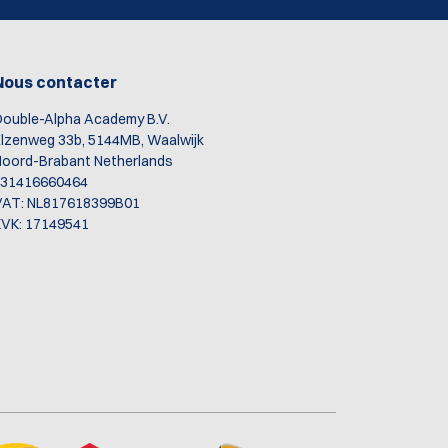
Nous contacter
ouble-Alpha Academy B.V.
lzenweg 33b, 5144MB, Waalwijk
oord-Brabant Netherlands
+31416660464
VAT: NL817618399B01
VK: 17149541