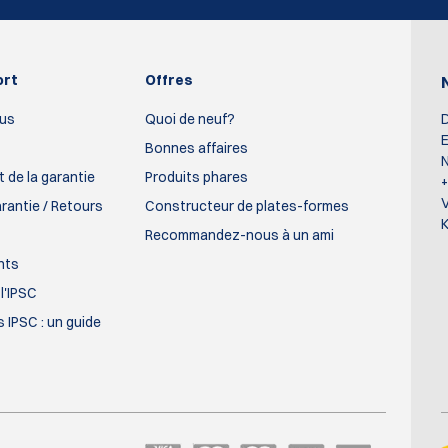
ort
Offres
us
Quoi de neuf?
D
E
Bonnes affaires
N
 de la garantie
Produits phares
arantie / Retours
Constructeur de plates-formes
K
Recommandez-nous à un ami
nts
l'IPSC
 IPSC : un guide