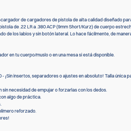
scargador de cargadores de pistola de alta calidad diseñado par
istola de .22 LR a .380 ACP (9mm Short/Kurz) de cuerpo estrec
do de los labios y sin botón lateral. Lo hace fácilmente, de maner
dor en tu cuerpo/muslo o en una mesa si está disponible.
 - ¡Sin insertos, separadores o ajustes en absoluto! Talla única p
en sin necesidad de empujar o forzarlas con los dedos.
con algo de práctica.
.
olímero reforzado.
ores!