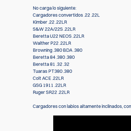
No carga lo siguiente:
Cargadores convertidos .22 .22L
Kimber .22 .22LR
S&W 22A/22S .22LR
Beretta U22 NEOS .22LR
Walther P22 .22LR
Browning .380 BDA .380
Beretta 84 .380 .380
Beretta 81 .32 .32
Tuaras PT380 .380
Colt ACE .22LR
GSG 1911 .22LR
Ruger SR22 .22LR
Cargadores con labios altamente inclinados, com