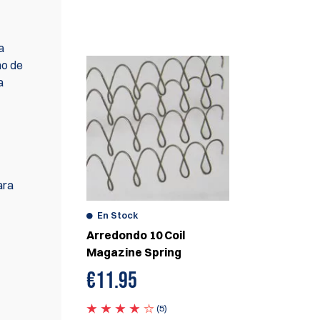
RECOMENDAMOS
a
ho de
a
ara
En Stock
Arredondo 10 Coil
Magazine Spring
€
11.95
(5)