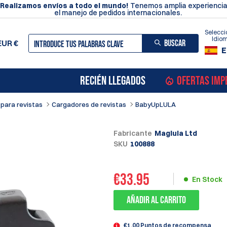
¡Realizamos envíos a todo el mundo!
Tenemos amplia experiencia
el manejo de pedidos internacionales.
Selecci
Idio
BUSCAR
EUR
€
E
RECIÉN LLEGADOS
OFERTAS IMP
para revistas
Cargadores de revistas
BabyUpLULA
Fabricante
Maglula Ltd
SKU
100888
€
33.95
En Stock
Añadir al carrito
€1.00 Puntos de recompensa