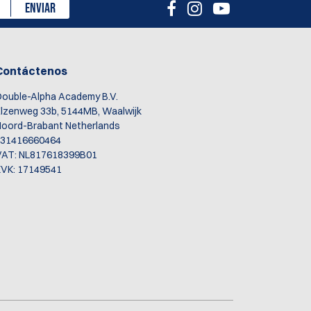
ENVIAR
Contáctenos
ouble-Alpha Academy B.V.
lzenweg 33b, 5144MB, Waalwijk
oord-Brabant Netherlands
+31416660464
VAT: NL817618399B01
VK: 17149541