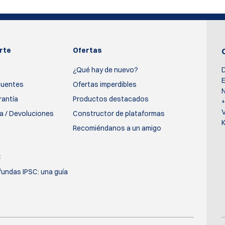
rte
Ofertas
¿Qué hay de nuevo?
D
E
cuentes
Ofertas imperdibles
N
rantía
Productos destacados
ía / Devoluciones
Constructor de plataformas
K
Recomiéndanos a un amigo
C
fundas IPSC: una guía