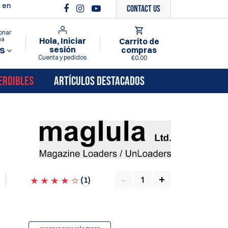
 en
Contact Us
onar
ma
Hola, Iniciar
Carrito de
sesión
compras
S
Cuenta y pedidos
€0.00
ERDIBLES
ARTÍCULOS DESTACADOS
(
1
)