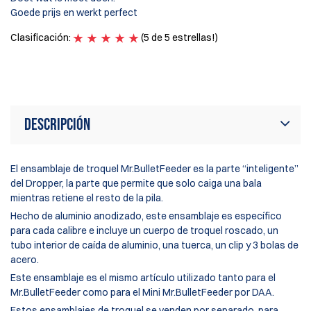
fo
Goede prijs en werkt perfect
ch
Th
Clasificación:
(5 de 5 estrellas!)
Cl
Descripción
El ensamblaje de troquel Mr.BulletFeeder es la parte “inteligente”
del Dropper, la parte que permite que solo caiga una bala
mientras retiene el resto de la pila.
Hecho de aluminio anodizado, este ensamblaje es específico
para cada calibre e incluye un cuerpo de troquel roscado, un
tubo interior de caída de aluminio, una tuerca, un clip y 3 bolas de
acero.
Este ensamblaje es el mismo artículo utilizado tanto para el
Mr.BulletFeeder
como para el
Mini Mr.BulletFeeder
por DAA.
Estos ensamblajes de troquel se venden por separado, para