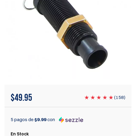
$
49.95
(
158
)
5 pagos de
$9.99
con
En Stock