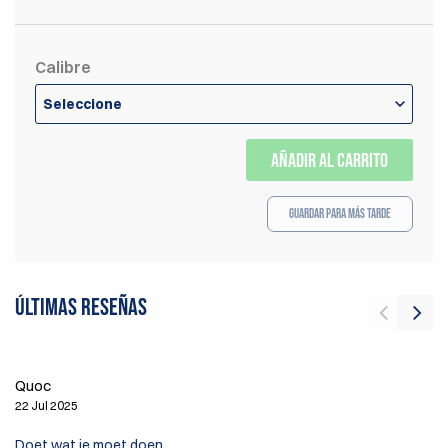
Calibre
Seleccione
AÑADIR AL CARRITO
Guardar para más tarde
Últimas reseñas
De
22
Quoc
22 Jul 2025
Th
th
Doet wat ie moet doen.