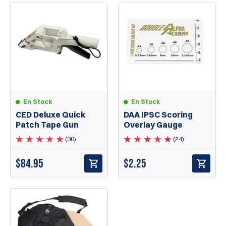
En Stock
En Stock
CED Deluxe Quick
DAA IPSC Scoring
Patch Tape Gun
Overlay Gauge
(30)
(24)
$
84.95
$
2.25