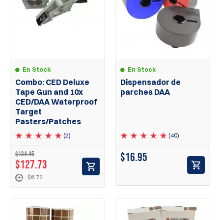
En Stock
En Stock
Combo: CED Deluxe
Dispensador de
Tape Gun and 10x
parches DAA
CED/DAA Waterproof
Target
Pasters/Patches
(2)
(40)
$134.45
$
16.95
$127.73
$6.72