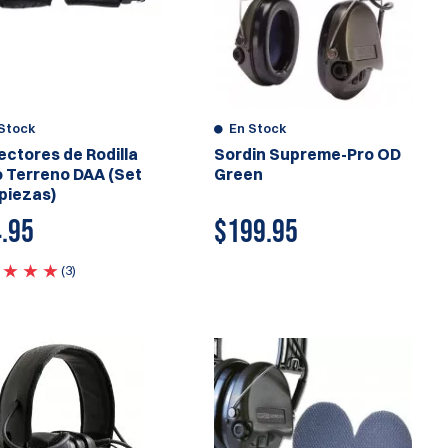
Stock
En Stock
ectores de Rodilla
Sordin Supreme-Pro OD
 Terreno DAA (Set
Green
 piezas)
.95
$
199.95
(3)