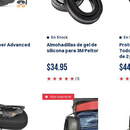
En Stock
En 
ber Advanced
Almohadillas de gel de
Prot
silicona para 3M Peltor
Todo
de 2
$
34.95
$
44
(3)
Nota importante