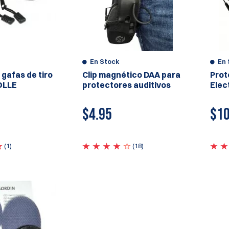
En Stock
En 
gafas de tiro
Clip magnético DAA para
Prot
OLLE
protectores auditivos
Elec
$
4.95
$
10
(1)
(18)