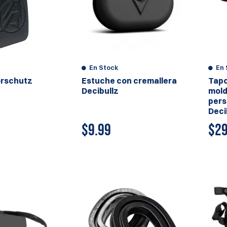
En Stock
En 
örschutz
Estuche con cremallera
Tapo
Decibullz
mold
pers
Deci
$
9.99
$
29