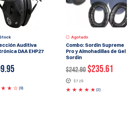
Stock
Agotado
ección Auditiva
Combo: Sordin Supreme
trónica DAA EHP27
Pro y Almohadillas de Gel
Sordin
9.95
$235.61
$242.90
$7.29
(9)
(2)