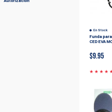
Autorización
¡Es fundamental mantenerse seguro en el
campo de tiro! Proteger la audición y los
ojos es lo primero de lo que debe
encargarse. Ya sea que busques ofertas
En Stock
básicas de paquetes de inicio o
Funda para 
protectores auditivos electrónicos más
CED EVA M
avanzados, desde gafas de tiro Double
Alpha hasta lentes con tecnología Zeiss, lo
$
9.95
tenemos todo.