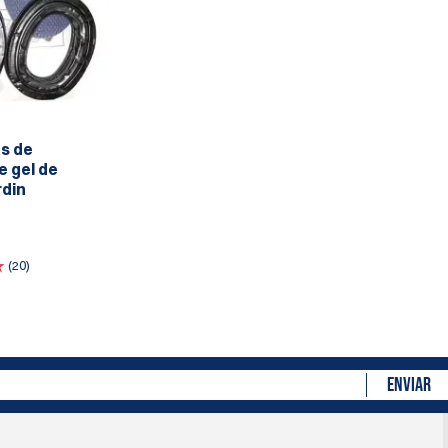
as de
e gel de
rdin
(20)
ENVIAR