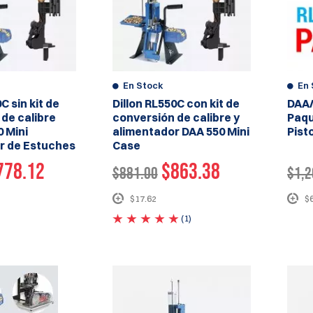
En Stock
En 
C sin kit de
Dillon RL550C con kit de
DAA/
de calibre
conversión de calibre y
Paqu
 Mini
alimentador DAA 550 Mini
Pist
r de Estuches
Case
778.12
$863.38
$881.00
$1,2
$17.62
$
(1)