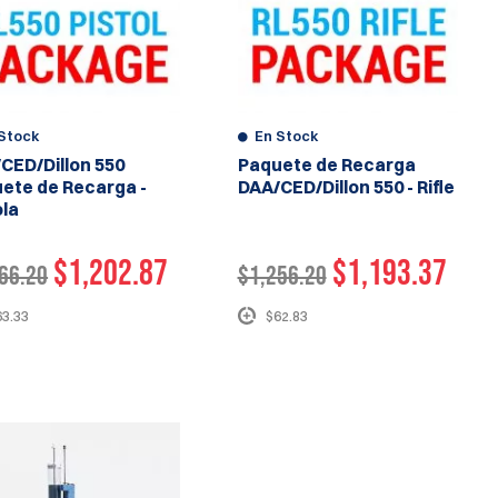
Stock
En Stock
CED/Dillon 550
Paquete de Recarga
ete de Recarga -
DAA/CED/Dillon 550 - Rifle
ola
$1,202.87
$1,193.37
66.20
$1,256.20
63.33
$62.83