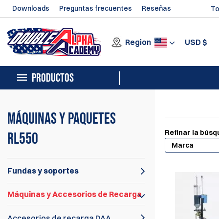
Downloads
Preguntas frecuentes
Reseñas
To
Region
USD
$
PRODUCTOS
Máquinas y paquetes
Refinar la bús
RL550
Marca
Fundas y soportes
Máquinas y Accesorios de Recarga
Accesorios de recarga DAA