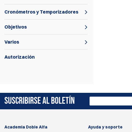
Cronómetros y Temporizadores
Objetivos
Varios
Autorización
Si no estás buscando cargar miles de
rondas al mes y tienes un presupuesto
ajustado, ¡la prensa Dillon 550 es para ti!
SUSCRIBIRSE AL BOLETÍN
Academia Doble Alfa
Ayuda y soporte