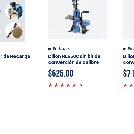
En Stock
En 
r de Recarga
Dillon RL550C sin kit de
Dill
conversión de calibre
conv
$
625.00
$71
(7)