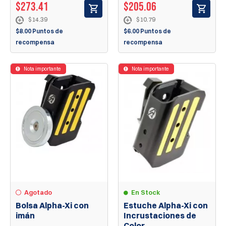
$273.41
$205.06
$14.39
$10.79
$8.00 Puntos de
$6.00 Puntos de
recompensa
recompensa
Nota importante
Nota importante
Agotado
En Stock
Bolsa Alpha-Xi con
Estuche Alpha-Xi con
imán
Incrustaciones de
Color