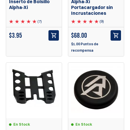
Inserto de Bolsillo
Alpha-Xi
Alpha-Xi
Portacargador sin
Incrustaciones
(7)
(9)
$
3.95
$
68.00
$1.00 Puntos de
recompensa
En Stock
En Stock