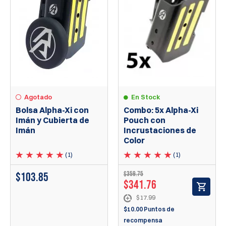
Agotado
En Stock
Bolsa Alpha-Xi con
Combo: 5x Alpha-Xi
Imán y Cubierta de
Pouch con
Imán
Incrustaciones de
Color
(1)
(1)
$359.75
$103.85
$341.76
$17.99
$10.00 Puntos de
recompensa