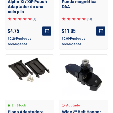
Alpha-Xi / XiP Pouch -
Funda magnética
Adaptador de una
DAA
sola pila
(1)
(24)
$
4.75
$
11.95
$0.25 Puntos de
$0.50 Puntos de
recompensa
recompensa
En Stock
Agotado
Placa Adaptadora
Wide 2" Belt Hanger