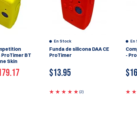
En Stock
En 
petition
Funda de silicona DAA CE
Comp
s ProTimer BT
ProTimer
- Pr
one Skin
179.17
$
13.95
$
16
(2)