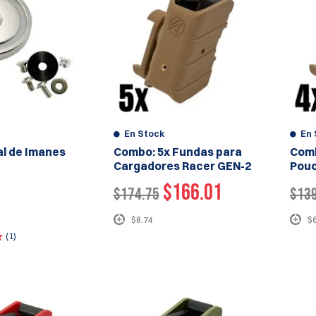
En Stock
En 
al de Imanes
Combo: 5x Fundas para
Comb
Cargadores Racer GEN-2
Pouc
$166.01
$174.75
$13
$8.74
$
(1)