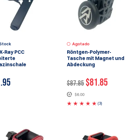
Stock
Agotado
X-Ray PCC
Röntgen-Polymer-
iterte
Tasche mit Magnet und
azinschale
Abdeckung
.95
$81.85
$87.85
$6.00
(3)