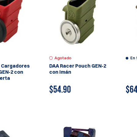
Agotado
En 
 Cargadores
DAA Racer Pouch GEN-2
GEN-2 con
con Imán
ierta
$54.90
$
64