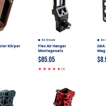
En Stock
En 
lster Körper
Flex Air Hanger
DAA 
Montagesatz
Mag
$
85.05
$
8.
(1)