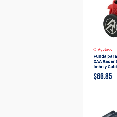
fundas, portacargadores y cinturones
hechos a la medida para tiradores
competitivos. Descubra fundas cerradas
de kydex, fundas de competencia,
portacargadores de pistola y rifle, estándar
o magnéticos, y una variedad de
accesorios para equipos.
Agotado
Funda para
DAA Racer 
Imán y Cub
$66.85