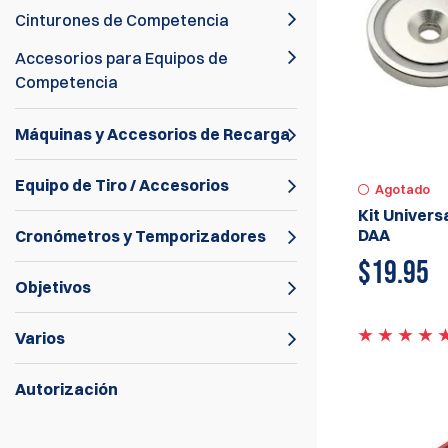
Cinturones de Competencia
Accesorios para Equipos de
Competencia
Máquinas y Accesorios de Recarga
Equipo de Tiro / Accesorios
Agotado
Kit Univers
DAA
Cronómetros y Temporizadores
$
19.95
Objetivos
Varios
Autorización
Explore una amplia gama de equipos de
competencia IPSC y USPSA, incluidas