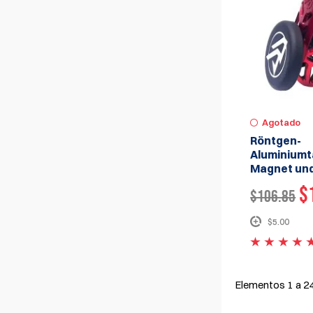
Agotado
Röntgen-
Aluminiumt
Magnet un
$
$106.85
$5.00
Elementos
1
a
2