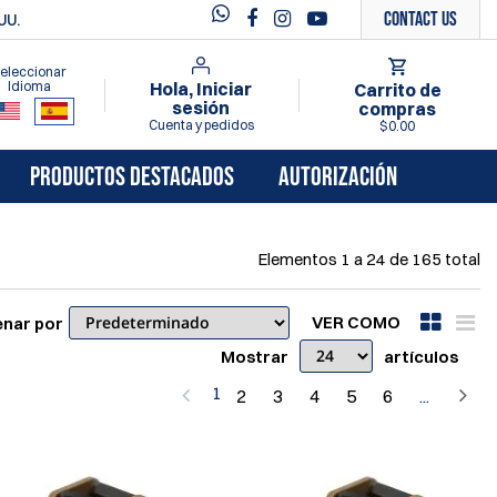
Contact Us
UU.
eleccionar
Idioma
Hola, Iniciar
Carrito de
sesión
compras
Cuenta y pedidos
$0.00
PRODUCTOS DESTACADOS
AUTORIZACIÓN
Elementos
1
a
24
de
165
total
VER COMO
nar por
Mostrar
artículos
1
2
3
4
5
6
...