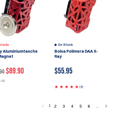
otado
En Stock
y Aluminiumtasche
Bolsa Polímera DAA X-
Magnet
Ray
$89.90
$
55.95
90
5.00
(4)
1
2
3
4
5
6
...