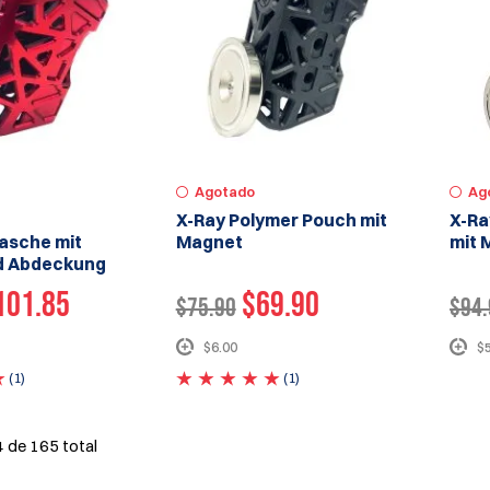
Agotado
Ag
X-Ray Polymer Pouch mit
X-Ra
asche mit
Magnet
mit 
d Abdeckung
101.85
$69.90
$75.90
$94.
$6.00
$
(1)
(1)
4
de
165
total