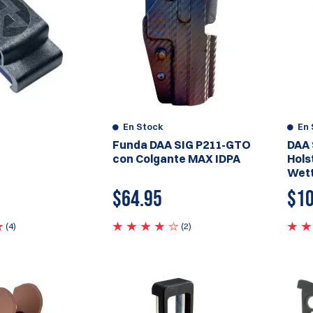
En Stock
En 
Funda DAA SIG P211-GTO
DAA 
con Colgante MAX IDPA
Hols
Wet
$64.95
$10
(4)
(2)