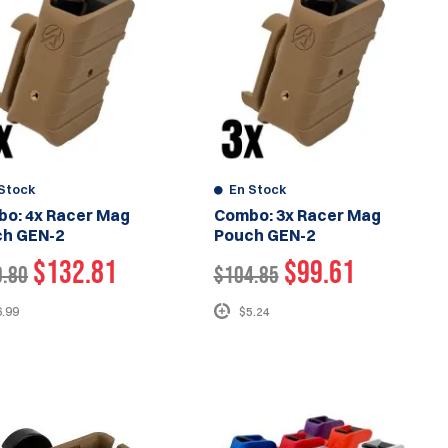
Stock
En Stock
o: 4x Racer Mag
Combo: 3x Racer Mag
h GEN-2
Pouch GEN-2
$132.81
$99.61
9.80
$104.85
6.99
$5.24