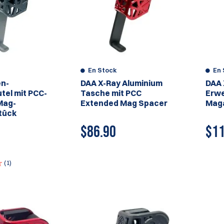
En Stock
En 
en-
DAA X-Ray Aluminium
DAA 
tel mit PCC-
Tasche mit PCC
Erwe
Mag-
Extended Mag Spacer
Mag
tück
$86.90
$
11
(1)