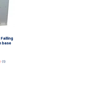
 Falling
h base
(1)