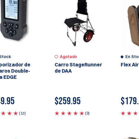
Stock
Agotado
En Sto
orizador de
Carro StageRunner
Flex Ai
aros Double-
de DAA
a EDGE
9.95
$
259.95
$179
(12)
(3)