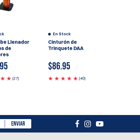
ck
En Stock
ibe Llenador
Cinturón de
os de
Trinquete DAA
res
.95
$
86.95
(27)
(40)
ENVIAR