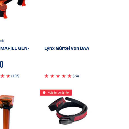
ck
IMAFILL GEN-
Lynx Gürtel von DAA
00
(106)
(74)
Nota importante