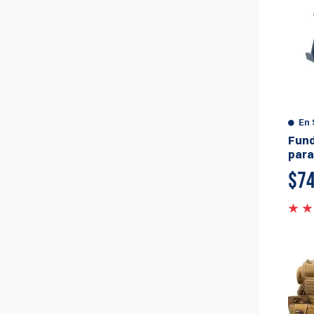
En 
Fund
para
$
74