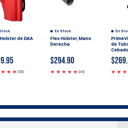
Stock
En Stock
En Sto
Holster de DAA
Flex Holster, Mano
PrimeV
Derecha
de Tub
Cebado
9.95
$294.90
$
269
(33)
(24)