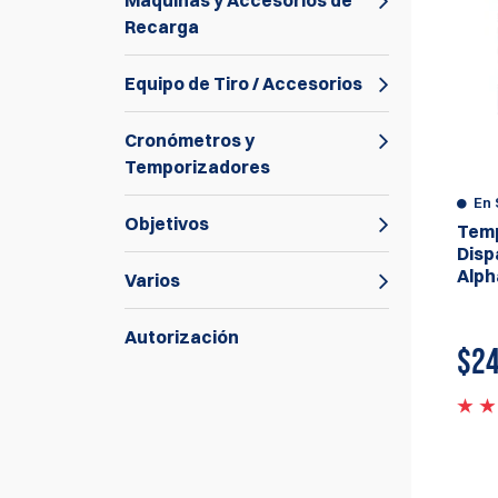
Máquinas y Accesorios de
Recarga
Equipo de Tiro / Accesorios
Cronómetros y
Temporizadores
En 
Objetivos
Temp
Disp
Alph
Varios
Autorización
$
24