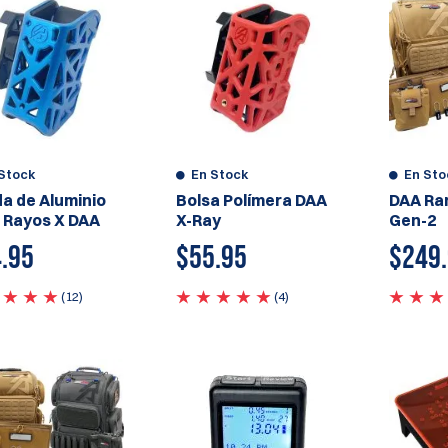
En Stock
En Sto
Stock
Bolsa Polímera DAA
DAA Ra
a de Aluminio
X-Ray
Gen-2
 Rayos X DAA
$
55.95
$
249
.95
(4)
(12)