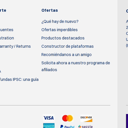
rte
Ofertas
¿Qué hay de nuevo?
2
cuentes
Ofertas imperdibles
O
stration
Productos destacados
U
(
rranty / Returns
Constructor de plataformas
Recomiéndanos a un amigo
Solicita ahora a nuestro programa de
afiliados
A
fundas IPSC: una guía