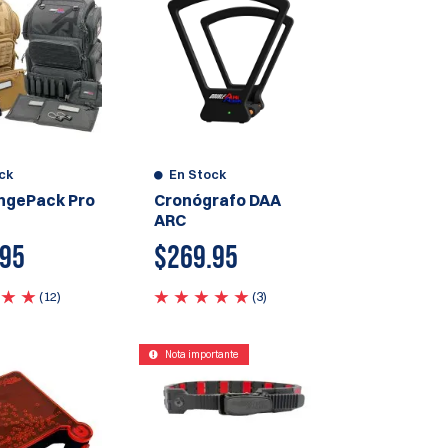
ck
En Stock
ngePack Pro
Cronógrafo DAA
ARC
.95
$
269.95
(12)
(3)
Nota importante