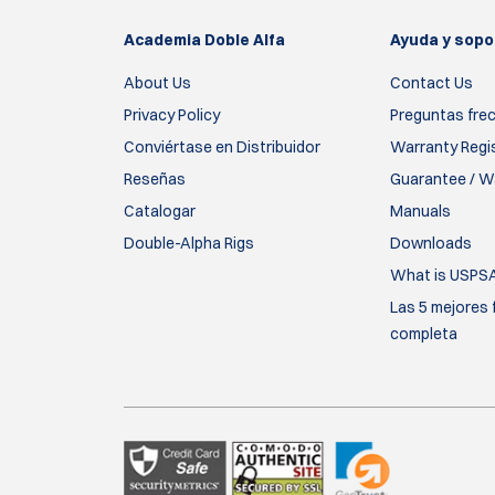
Academia Doble Alfa
Ayuda y sopo
About Us
Contact Us
Privacy Policy
Preguntas fre
Conviértase en Distribuidor
Warranty Regi
Reseñas
Guarantee / Wa
Catalogar
Manuals
Double-Alpha Rigs
Downloads
What is USPS
Las 5 mejores 
completa