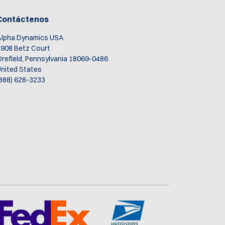
Contáctenos
Alpha Dynamics USA
908 Betz Court
refield, Pennsylvania 18069-0486
nited States
888) 628-3233