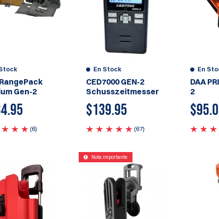
Stock
En Stock
En Sto
 RangePack
CED7000 GEN-2
DAA PR
um Gen-2
Schusszeitmesser
2
4.95
$
139.95
$
95.
(6)
(67)
Nota importante