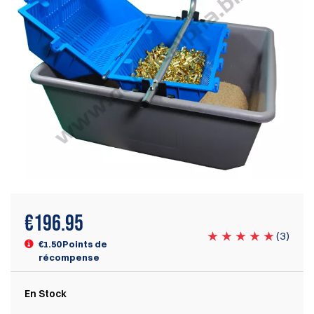
€
196.95
(
3
)
€1.50 Points de
récompense
En Stock