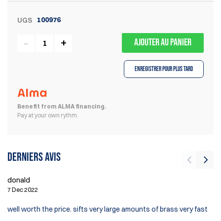
100976
UGS
AJOUTER AU PANIER
Enregistrer pour plus tard
Benefit from ALMA financing.
Pay at your own rythm.
Derniers avis
donald
Vi
7 Dec 2022
17
well worth the price. sifts very large amounts of brass very fast
In