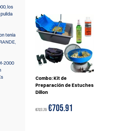
00, los
 pulida
on tenía
 GRANDE,
CM-2000
n
Es
Combo: Kit de
Preparación de Estuches
Dillon
€705.91
€727.75
isión