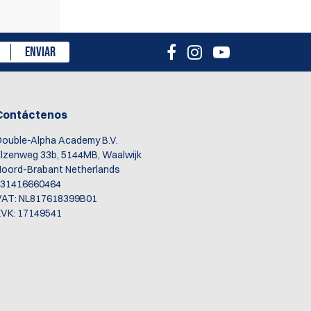
ENVIAR
Contáctenos
ouble-Alpha Academy B.V.
lzenweg 33b, 5144MB, Waalwijk
oord-Brabant Netherlands
+31416660464
VAT: NL817618399B01
VK: 17149541