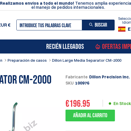
¡Realizamos envíos a todo el mundo!
Tenemos amplia experiencia
el manejo de pedidos internacionales.
Selecci
Idio
BUSCAR
EUR
€
E
RECIÉN LLEGADOS
OFERTAS IMP
on
Preparación de casos
Dillon Large Media Separator CM-2000
rator CM-2000
Fabricante
Dillon Precision Inc.
SKU
100976
€
196.95
En Stock
Añadir al carrito