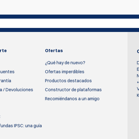
rte
Ofertas
¿Qué hay de nuevo?
D
E
cuentes
Ofertas imperdibles
N
rantía
Productos destacados
ía / Devoluciones
Constructor de plataformas
K
Recomiéndanos a un amigo
C
fundas IPSC: una guía