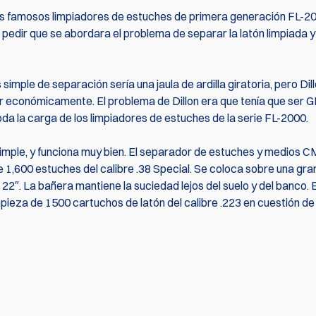
os famosos limpiadores de estuches de primera generación FL-20
edir que se abordara el problema de separar la latón limpiada y
simple de separación sería una jaula de ardilla giratoria, pero Dill
r económicamente. El problema de Dillon era que tenía que ser
a la carga de los limpiadores de estuches de la serie FL-2000.
 Simple, y funciona muy bien. El separador de estuches y medios 
 1,600 estuches del calibre .38 Special. Se coloca sobre una gra
2″. La bañera mantiene la suciedad lejos del suelo y del banco. 
impieza de 1500 cartuchos de latón del calibre .223 en cuestión de
primero en escribir una reseña
Escribir rev