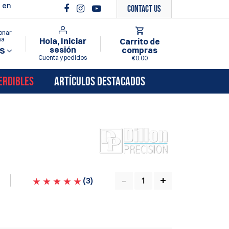
 en
Contact Us
onar
ma
Hola, Iniciar
Carrito de
sesión
compras
S
Cuenta y pedidos
€0.00
ERDIBLES
ARTÍCULOS DESTACADOS
(
3
)