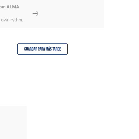
rom ALMA
r own rythm.
Guardar para más tarde
TAMBIÉN DISPONIBLE
EN SET(S)