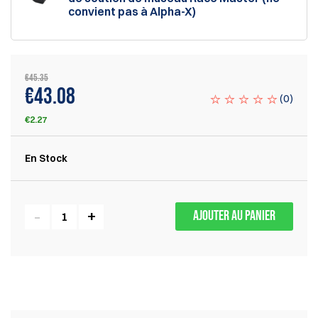
convient pas à Alpha-X)
€45.35
€43.08
(
0
)
€2.27
En Stock
AJOUTER AU PANIER