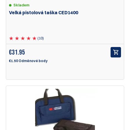
Skladem
Velká pistolová taška CED1400
(10)
€
31.95
€1.50 Odměnové body