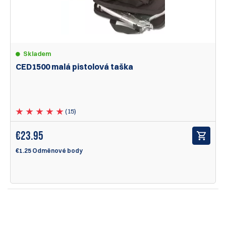
Skladem
CED1500 malá pistolová taška
(15)
€
23.95
€1.25 Odměnové body