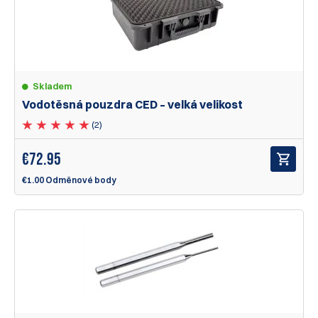
Skladem
Vodotěsná pouzdra CED – velká velikost
(2)
€
72.95
€1.00 Odměnové body