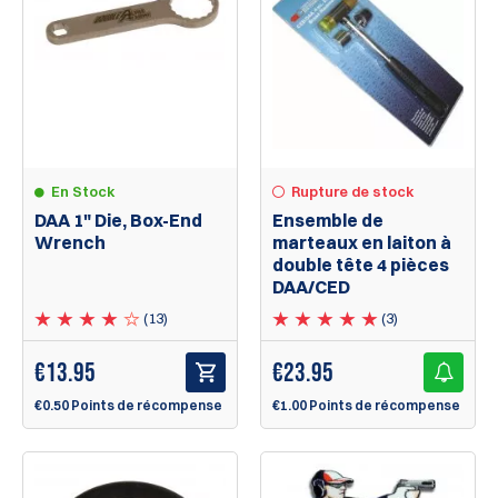
En Stock
Rupture de stock
DAA 1" Die, Box-End
Ensemble de
Wrench
marteaux en laiton à
double tête 4 pièces
DAA/CED
(13)
(3)
€
13.95
€
23.95
€0.50 Points de récompense
€1.00 Points de récompense