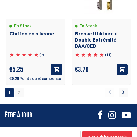
En Stock
En Stock
Chiffon en silicone
Brosse Utilitaire à
Double Extrémité
DAA/CED
(2)
(11)
€
5.25
€
3.70
€0.25 Points de récompense
1
2
ÊTRE À JOUR