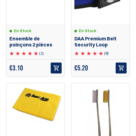
En Stock
En Stock
Ensemble de
DAA Premium Belt
poinçons 2 pièces
Security Loop
(1)
(9)
€
3.10
€
5.20