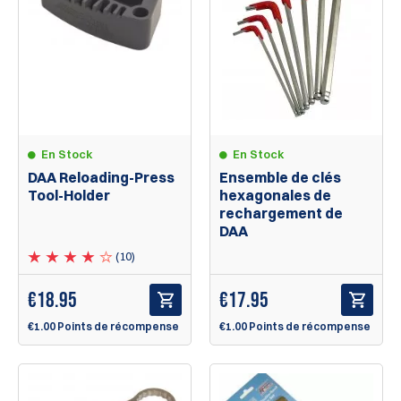
En Stock
En Stock
DAA Reloading-Press
Ensemble de clés
Tool-Holder
hexagonales de
rechargement de
DAA
(10)
€
18.95
€
17.95
€1.00 Points de récompense
€1.00 Points de récompense