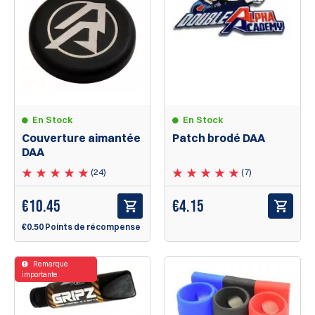
En Stock
En Stock
Couverture aimantée
Patch brodé DAA
DAA
(24)
(7)
€
10.45
€
4.15
€0.50 Points de récompense
Remarque
importante