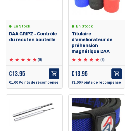
En Stock
En Stock
DAA GRIPZ - Contrôle
Titulaire
du recul en bouteille
d'améliorateur de
préhension
magnétique DAA
(9)
(3)
€
13.95
€
13.95
€1.00 Points de récompense
€1.00 Points de récompense