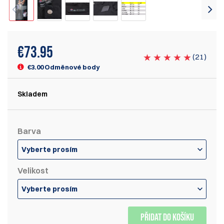
€
73.95
(
21
)
€3.00 Odměnové body
Skladem
Barva
Vyberte prosím
Velikost
Vyberte prosím
PŘIDAT DO KOŠÍKU