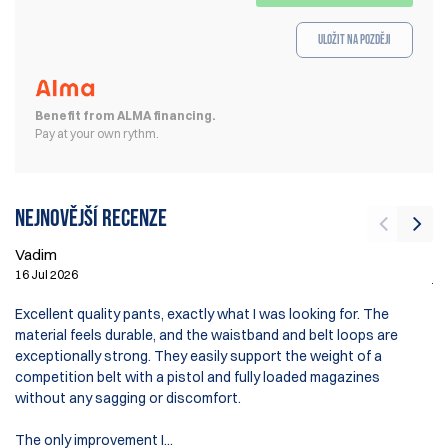
Uložit na později
Benefit from ALMA financing.
Pay at your own rythm.
Nejnovější recenze
Vadim
jo
16 Jul 2026
7 
Excellent quality pants, exactly what I was looking for. The
material feels durable, and the waistband and belt loops are
Gr
exceptionally strong. They easily support the weight of a
Th
competition belt with a pistol and fully loaded magazines
th
without any sagging or discomfort.
fu
fl
The only improvement I...