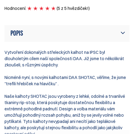
H
Hodnocení:
(5 z 5 hvězdiček!)
Popis
Vytvoření dokonalých střeleckých kalhot na IPSC byl
dlouholetým cílem naší společnosti DAA. Již jsme to několikrát
zkoušeli, s různými úspěchy.
Nicméně nyní, s novými kalhotami DAA SHOTAC, věříme, že jsme
"trefili hřebíček na hlavičku" .
Naše kalhoty SHOTAC jsou vyrobeny z lehké, odolné a trvanlivé
tkaniny rip-stop, která poskytuje dostatečnou flexibilitu a
extrémně pohodlné padnutí. Design a volba materiálu vám
umožňují pohodlný rozsah pohybu, aniž by se jevily volné nebo
pytlíkaté. Tyto kalhoty nevypadají ani necítí jako teplákové
kalhoty, ale poskytují stejnou flexibilitu a pohodlí jako jakýkoliv
sportovní oděv!