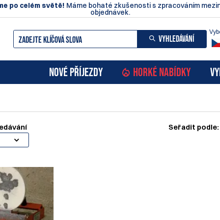
e po celém světě!
Máme bohaté zkušenosti s zpracováním mezin
objednávek.
Vyb
VYHLEDÁVÁNÍ
NOVÉ PŘÍJEZDY
HORKÉ NABÍDKY
VY
edávání
Seřadit podle: