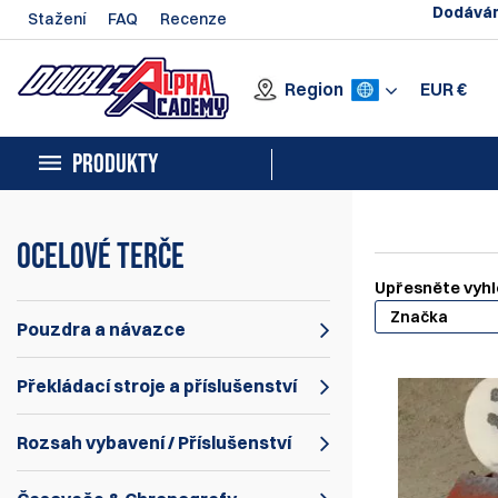
Dodávám
Stažení
FAQ
Recenze
Region
EUR
€
PRODUKTY
Ocelové terče
Upřesněte vyhl
Značka
Pouzdra a návazce
Překládací stroje a příslušenství
Rozsah vybavení / Příslušenství