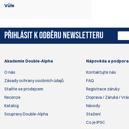
Vůle
Samonastavitelné ocelové plechy
PŘIHLÁSIT K ODBĚRU NEWSLETTERU
Akademie Double-Alpha
Nápověda a podpora
O nás
Kontaktujte nás
Zásady ochrany osobních údajů
FAQ
Staňte se prodejcem
Registrace záruky
Recenze
Doprava / Záruka / Vrá
Katalog
Návody
Soupravy Double-Alpha
Stažení
Co je IPSC