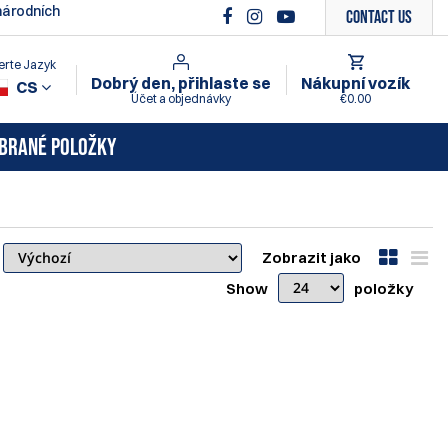
árodních
Contact Us
erte Jazyk
Dobrý den, přihlaste se
Nákupní vozík
CS
Účet a objednávky
€0.00
BRANÉ POLOŽKY
Zobrazit jako
Show
položky