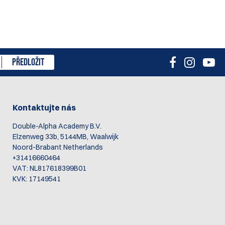
PŘEDLOŽIT
Kontaktujte nás
Double-Alpha Academy B.V.
Elzenweg 33b, 5144MB, Waalwijk
Noord-Brabant Netherlands
+31416660464
VAT: NL817618399B01
KVK: 17149541