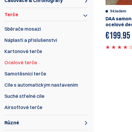
Časovače & Chronografy
Skladem
Terče
DAA samon
ocelové de
Sběrače mosazi
€
199.95
Náplasti a příslušenství
Kartonové terče
Ocelové terče
Samotěsnící terče
Cíle s automatickým nastavením
Suché střelné cíle
Airsoftové terče
Různé