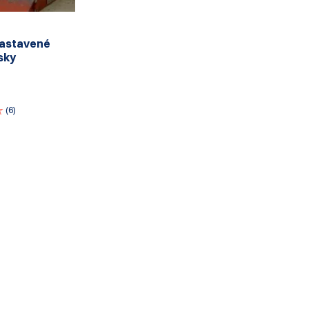
astavené
sky
(6)