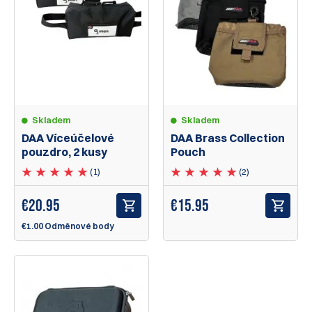
Skladem
Skladem
DAA Víceúčelové
DAA Brass Collection
pouzdro, 2 kusy
Pouch
(1)
(2)
€
20.95
€
15.95
€1.00 Odměnové body