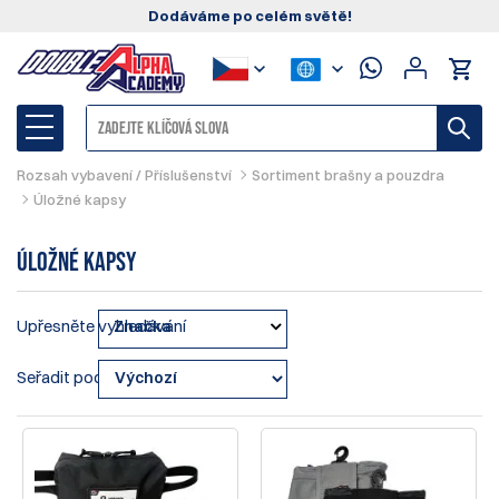
Dodáváme po celém světě!
Rozsah vybavení / Příslušenství
Sortiment brašny a pouzdra
Úložné kapsy
Úložné kapsy
Upřesněte vyhledávání
Značka
Seřadit podle: