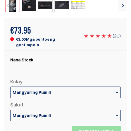
€
73.95
(
21
)
€3.00 Mga puntos ng
gantimpala
Nasa Stock
Kulay
Mangyaring Pumili
Sukat
Mangyaring Pumili