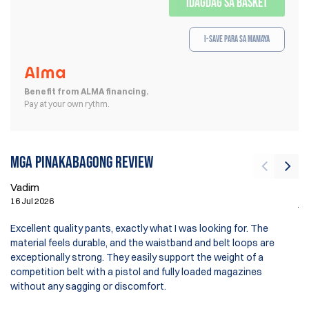
IDAGDAG SA BASKET
I-save para sa Mamaya
Benefit from ALMA financing.
Pay at your own rythm.
Mga pinakabagong review
Vadim
jo
16 Jul 2026
7 
Excellent quality pants, exactly what I was looking for. The
material feels durable, and the waistband and belt loops are
Gr
exceptionally strong. They easily support the weight of a
Th
competition belt with a pistol and fully loaded magazines
th
without any sagging or discomfort.
fu
fl