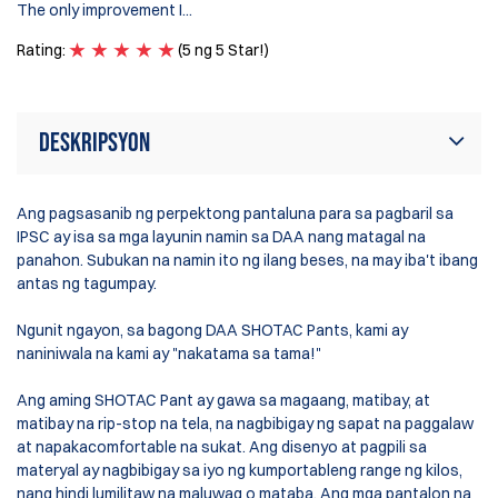
The only improvement I...
Ra
Rating:
(5 ng 5 Star!)
Deskripsyon
Ang pagsasanib ng perpektong pantaluna para sa pagbaril sa
IPSC ay isa sa mga layunin namin sa DAA nang matagal na
panahon. Subukan na namin ito ng ilang beses, na may iba't ibang
antas ng tagumpay.
Ngunit ngayon, sa bagong DAA SHOTAC Pants, kami ay
naniniwala na kami ay "nakatama sa tama!"
Ang aming SHOTAC Pant ay gawa sa magaang, matibay, at
matibay na rip-stop na tela, na nagbibigay ng sapat na paggalaw
at napakacomfortable na sukat. Ang disenyo at pagpili sa
materyal ay nagbibigay sa iyo ng kumportableng range ng kilos,
nang hindi lumilitaw na maluwag o mataba. Ang mga pantalon na