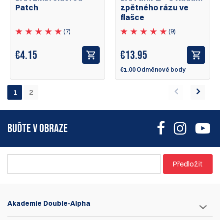
zpětného rázu ve
Patch
flašce
(9)
(7)
€
13.95
€
4.15
€1.00 Odměnové body
1
2
BUĎTE V OBRAZE
Předložit
Akademie Double-Alpha