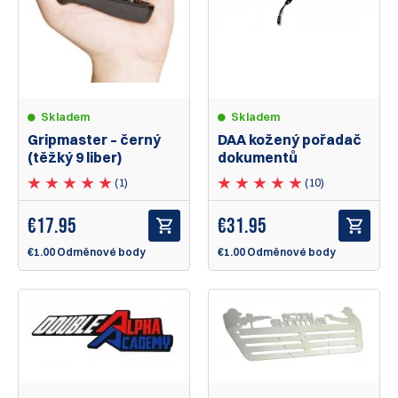
Skladem
Skladem
Gripmaster – černý
DAA kožený pořadač
(těžký 9 liber)
dokumentů
(1)
(10)
€
17.95
€
31.95
€1.00 Odměnové body
€1.00 Odměnové body