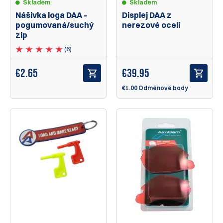
Skladem
Skladem
Nášivka loga DAA –
Displej DAA z
pogumovaná/suchý
nerezové oceli
zip
(6)
€
2.65
€
39.95
€1.00 Odměnové body