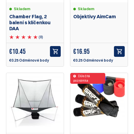
Skladem
Skladem
Chamber Flag, 2
Objektivy AimCam
balení s klíčenkou
DAA
(8)
€
10.45
€
16.95
€0.25 Odměnové body
€0.25 Odměnové body
Důležitá
poznámka