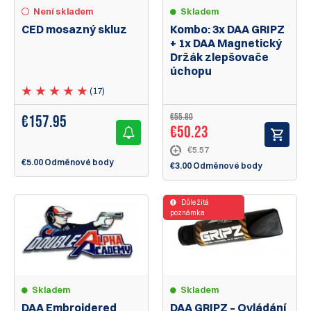
Není skladem
Skladem
CED mosazný skluz
Kombo: 3x DAA GRIPZ
+ 1x DAA Magnetický
Držák zlepšovače
úchopu
(17)
€55.80
€
157.95
€50.23
€5.57
€5.00 Odměnové body
€3.00 Odměnové body
Důležitá
poznámka
Skladem
Skladem
DAA GRIPZ – Ovládání
DAA Embroidered