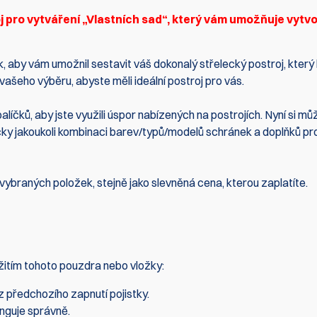
 pro vytváření „Vlastních sad“, který vám umožňuje vytvo
 aby vám umožnil sestavit váš dokonalý střelecký postroj, který
ašeho výběru, abyste měli ideální postroj pro vás.
íčků, aby jste využili úspor nabízených na postrojích. Nyní si mů
ticky jakoukoli kombinaci barev/typů/modelů schránek a doplňků pr
vybraných položek, stejně jako slevněná cena, kterou zaplatíte.
žitím tohoto pouzdra nebo vložky:
z předchozího zapnutí pojistky.
unguje správně.