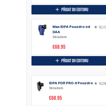
přidat do editoru
Max IDPA Pouzdro od
5(10
DAA
Skladem
€68.95
přidat do editoru
IDPA PDR PRO-II Pouzdro
5(28
Skladem
€68.95