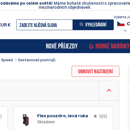
odáváme po celém světě!
Máme bohaté zkušenosti s zpracován
mezinárodních objednávek.
Vyberte J
C
VYHLEDÁVÁNÍ
EUR
€
NOVÉ PŘÍJEZDY
HORKÉ NABÍDKY
R Speed
Sestavovač postrojů
OBNOVIT NASTAVENÍ
Flex pouzdro, levá ruka
)
5(9)
Skladem