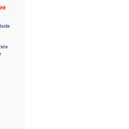
řit
 bude
žete
o