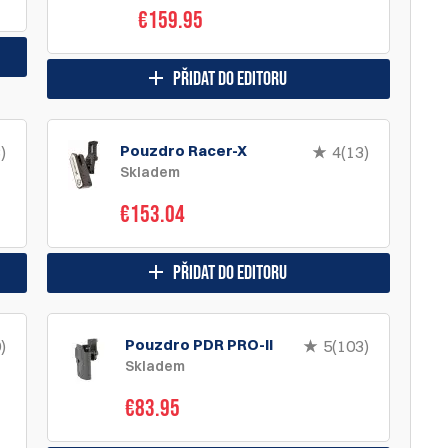
€159.95
přidat do editoru
Pouzdro Racer-X
)
4(13)
Skladem
€153.04
přidat do editoru
Pouzdro PDR PRO-II
)
5(103)
Skladem
€83.95