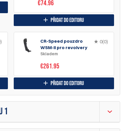
€74.96
přidat do editoru
CR-Speed pouzdro
)
0(0)
WSM-II pro revolvery
Skladem
€261.95
přidat do editoru
U 1