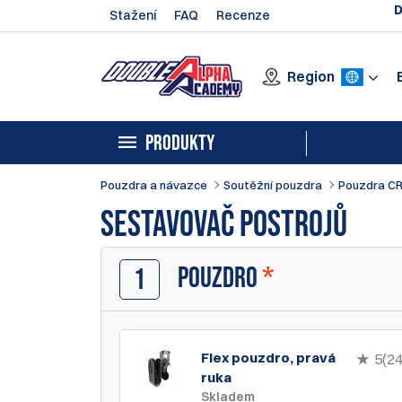
D
Stažení
FAQ
Recenze
Region
PRODUKTY
Pouzdra a návazce
Soutěžní pouzdra
Pouzdra C
Sestavovač postrojů
POUZDRO
*
1
Flex pouzdro, pravá
5(24
ruka
Skladem