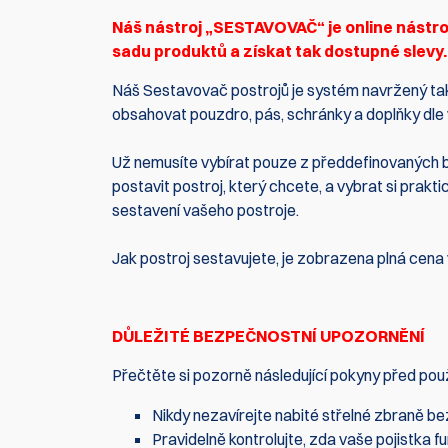
Náš nástroj „SESTAVOVAČ“ je online nástroj
sadu produktů a získat tak dostupné slevy.
Náš Sestavovač postrojů je systém navržený tak,
obsahovat pouzdro, pás, schránky a doplňky dle v
Už nemusíte vybírat pouze z předdefinovaných bal
postavit postroj, který chcete, a vybrat si prak
sestavení vašeho postroje.
Jak postroj sestavujete, je zobrazena plná cena 
DŮLEŽITÉ BEZPEČNOSTNÍ UPOZORNĚNÍ
Přečtěte si pozorně následující pokyny před pou
Nikdy nezavírejte nabité střelné zbraně be
Pravidelně kontrolujte, zda vaše pojistka f