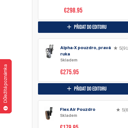
€298.95
přidat do editoru
Alpha-X pouzdro, pravá
5(91
ruka
Skladem
Důležitá poznámka
Důležitá poznámka
Důležitá poznámka
Důležitá poznámka
€275.95
přidat do editoru
Flex Air Pouzdro
5(6
Skladem
€179.95