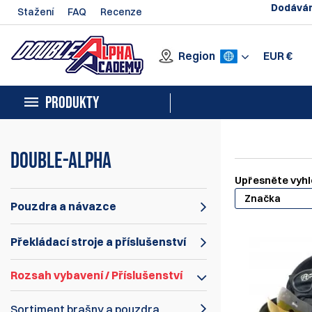
Dodávám
Stažení
FAQ
Recenze
Region
EUR
€
PRODUKTY
Double-Alpha
Upřesněte vyhl
Značka
Pouzdra a návazce
Překládací stroje a příslušenství
Rozsah vybavení / Příslušenství
Sortiment brašny a pouzdra