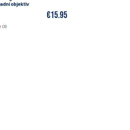
adní objektiv
€
15.95
(1)