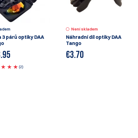
Není skladem
ladem
Náhradní díl optiky DAA
 3 párů optiky DAA
Tango
go
€
3.70
.95
(2)