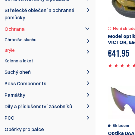
Střelecké oblečení a ochranné
pomůcky
Ochrana
Není sklad
Model opti
Chrániče sluchu
VICTOR, sa
Brýle
€
41.95
Koleno a loket
Suchý oheň
Boss Components
Památky
Díly a příslušenství zásobníků
PCC
Skladem
Opěrky pro palce
Optika DAA