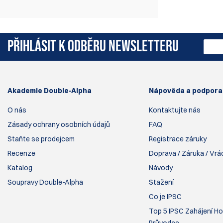
Střelecké brýle Alpha, Bravo a Tango od
Double Alpha Academy.
PŘIHLÁSIT K ODBĚRU NEWSLETTERU
Akademie Double-Alpha
Nápověda a podpora
O nás
Kontaktujte nás
Zásady ochrany osobních údajů
FAQ
Staňte se prodejcem
Registrace záruky
Recenze
Doprava / Záruka / Vrá
Katalog
Návody
Soupravy Double-Alpha
Stažení
Co je IPSC
Top 5 IPSC Zahájení Ho
Průvodce