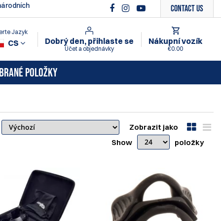
árodních
Contact Us
erte Jazyk
Dobrý den, přihlaste se
Nákupní vozík
CS
Účet a objednávky
€0.00
BRANÉ POLOŽKY
Zobrazit jako
Show
položky