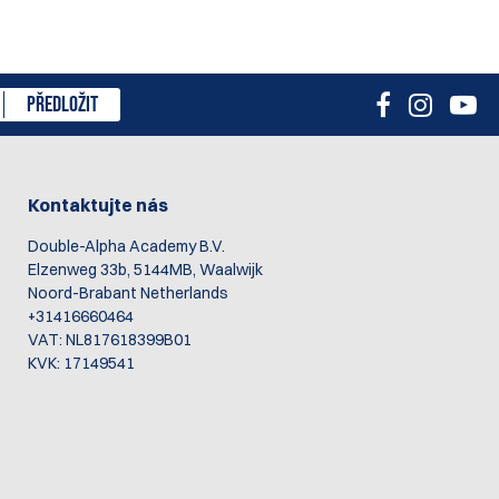
PŘEDLOŽIT
Kontaktujte nás
Double-Alpha Academy B.V.
Elzenweg 33b, 5144MB, Waalwijk
Noord-Brabant Netherlands
+31416660464
VAT: NL817618399B01
KVK: 17149541