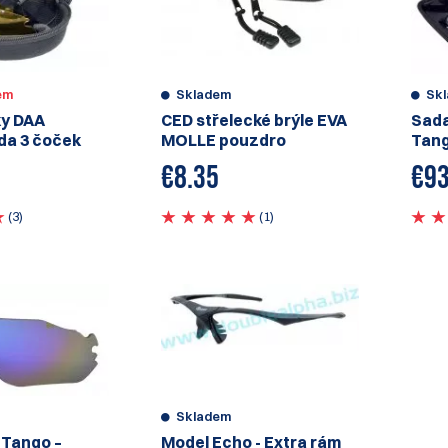
em
Skladem
Sk
ky DAA
CED střelecké brýle EVA
Sada
da 3 čoček
MOLLE pouzdro
Tan
€
8.35
€
93
(3)
(1)
Skladem
 Tango –
Model Echo - Extra rám