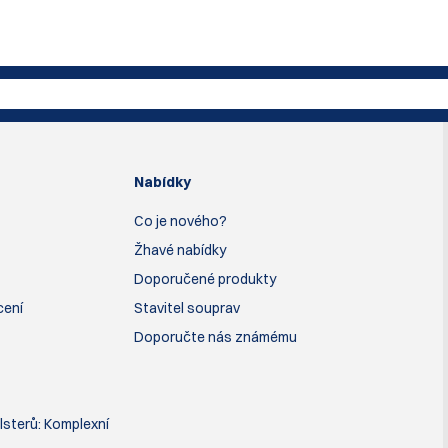
Nabídky
Co je nového?
Žhavé nabídky
Doporučené produkty
cení
Stavitel souprav
Doporučte nás známému
lsterů: Komplexní