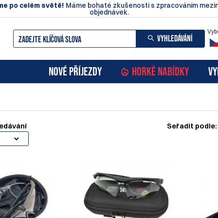
e po celém světě!
Máme bohaté zkušenosti s zpracováním mezin
objednávek.
Vyb
VYHLEDÁVÁNÍ
NOVÉ PŘÍJEZDY
HORKÉ NABÍDKY
VY
edávání
Seřadit podle: