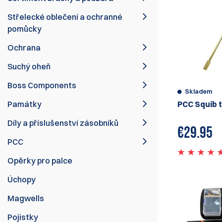
Střelecké oblečení a ochranné
pomůcky
Ochrana
Suchý oheň
Boss Components
Skladem
Památky
PCC Squib 
Díly a příslušenství zásobníků
€
29.95
PCC
Opěrky pro palce
Úchopy
Magwells
Pojistky