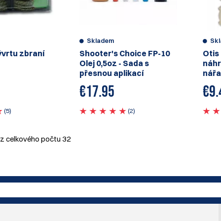
Skladem
Sk
vývrtu zbraní
Shooter's Choice FP-10
Otis
Olej 0,5oz - Sada s
náhr
přesnou aplikací
nářa
€
17.95
€
9.
(5)
(2)
z celkového počtu
32