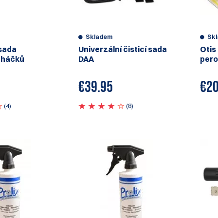
Skladem
Sk
 sada
Univerzální čisticí sada
Otis
 háčků
DAA
pero
€
39.95
€
20
(4)
(8)