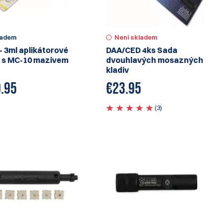
ladem
Není skladem
 - 3ml aplikátorové
DAA/CED 4ks Sada
 s MC-10 mazivem
dvouhlavých mosazných
kladiv
.95
€
23.95
(3)