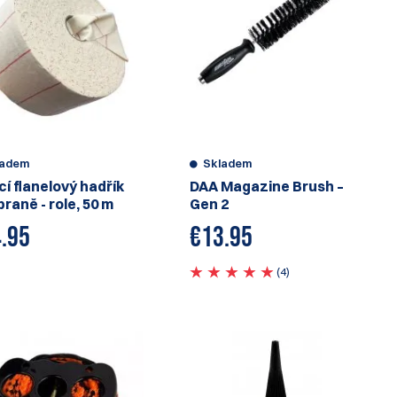
ladem
Skladem
cí flanelový hadřík
DAA Magazine Brush –
braně - role, 50 m
Gen 2
.95
€
13.95
(4)