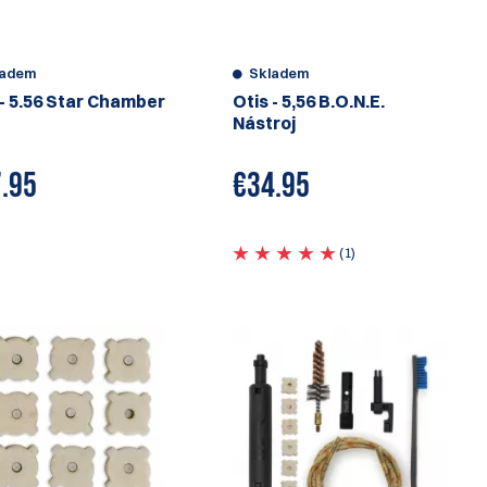
ladem
Skladem
 - 5.56 Star Chamber
Otis - 5,56 B.O.N.E.
Nástroj
.95
€
34.95
(1)