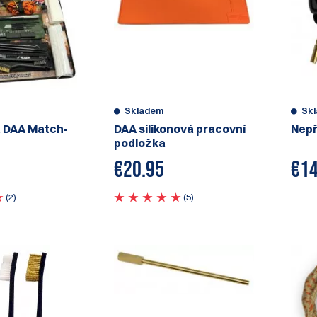
Skladem
Sk
a DAA Match-
DAA silikonová pracovní
Nepř
podložka
€
20.95
€
14
(2)
(5)