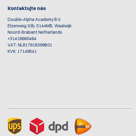
Kontaktujte nás
Double-Alpha Academy B.V.
Elzenweg 33b, 5144MB, Waalwijk
Noord-Brabant Netherlands
+31416660464
VAT: NL817618399B01
KVK: 17149541