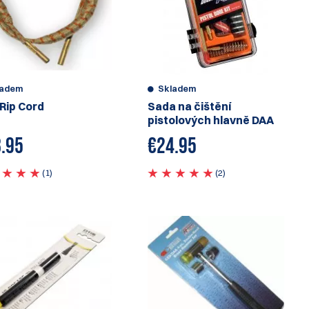
ladem
Skladem
 Rip Cord
Sada na čištění
pistolových hlavně DAA
.95
€
24.95
(1)
(2)