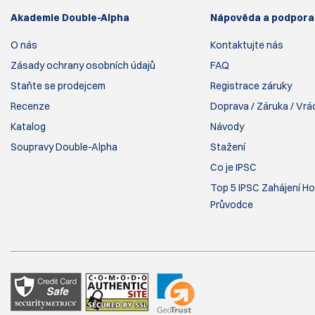
Akademie Double-Alpha
Nápověda a podpora
O nás
Kontaktujte nás
Zásady ochrany osobních údajů
FAQ
Staňte se prodejcem
Registrace záruky
Recenze
Doprava / Záruka / Vrá
Katalog
Návody
Soupravy Double-Alpha
Stažení
Co je IPSC
Top 5 IPSC Zahájení Ho
Průvodce