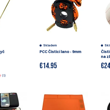
Skladem
Sk
tyč
PCC Čisticí lano - 9mm
Čisti
na z
€
14.95
€
24
(1)