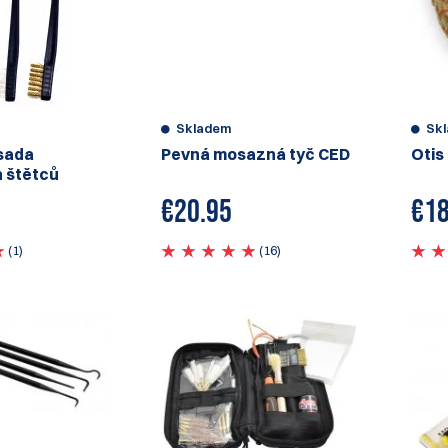
Skladem
Sk
 sada
Pevná mosazná tyč CED
Otis
 štětců
€
20.95
€
18
(1)
(16)