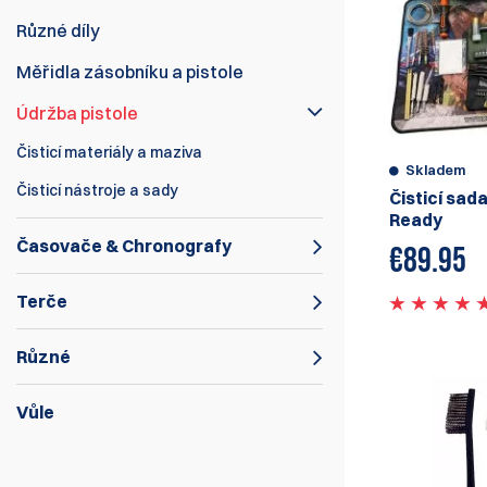
Různé díly
Měřidla zásobníku a pistole
Údržba pistole
Čisticí materiály a maziva
Skladem
Čisticí nástroje a sady
Čisticí sad
Ready
Časovače & Chronografy
€
89.95
Terče
Různé
Vůle
Je důležité udržovat svou zbraň čistou,
abyste zajistili její spolehlivost a přesnost.