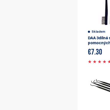
Špinavá zbraň může způsobit zaseknutí a
selhání výstřelu, což může být
problematické během soutěže IPSC. Navíc
špinavá zbraň může způsobit poškození
interních částí, což může vést k nákladným
opravám nebo výměnám v průběhu času.
Skladem
Čištění zbraně vám také umožní provést
DAA 3dílná
kontrolu případných problémů nebo
pomocných
opotřebení. To vám může pomoci
identifikovat a řešit problémy dříve, než se
€
7.30
stanou vážnými problémy.
Správné čištění zahrnuje také promazání
pohyblivých částí zbraně, což může zajistit
hladký chod a prodloužit životnost zbraně.
Podívejte se na naše lubrikanty a čisticí
nástroje zde.