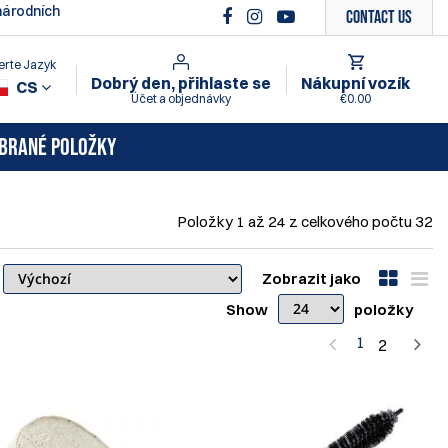
árodních
Contact Us
erte Jazyk
Dobrý den, přihlaste se
Nákupní vozík
CS
Účet a objednávky
€0.00
BRANÉ POLOŽKY
Položky
1
až
24
z celkového počtu
32
Zobrazit jako
Show
položky
1
2