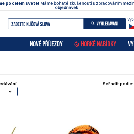
e po celém světě!
Máme bohaté zkušenosti s zpracováním mezin
objednávek.
Vyb
VYHLEDÁVÁNÍ
NOVÉ PŘÍJEZDY
HORKÉ NABÍDKY
VY
edávání
Seřadit podle: