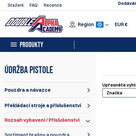
Dodávám
Stažení
FAQ
Recenze
Region
EUR
€
PRODUKTY
Údržba pistole
Upřesněte vyhl
Pouzdra a návazce
Značka
Překládací stroje a příslušenství
Rozsah vybavení / Příslušenství
Sortiment brašny a pouzdra