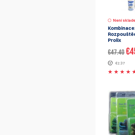
Není sklad
Kombinace
Rozpouštěd
Prolix
€4
€47.40
€2.37