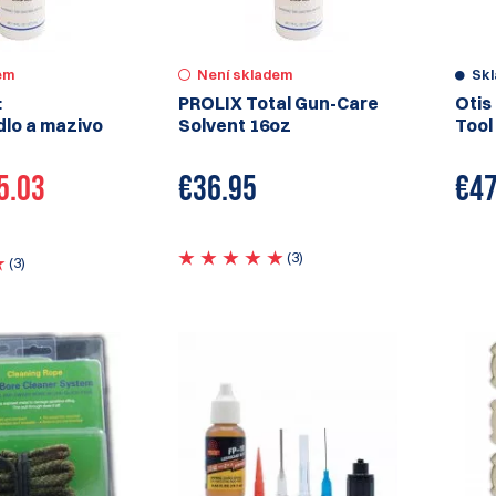
em
Není skladem
Sk
:
PROLIX Total Gun-Care
Otis
lo a mazivo
Solvent 16oz
Tool
5.03
€
36.95
€
47
(3)
(3)