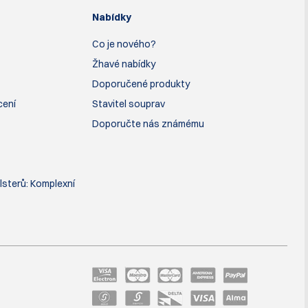
Nabídky
Co je nového?
Žhavé nabídky
Doporučené produkty
cení
Stavitel souprav
Doporučte nás známému
lsterů: Komplexní