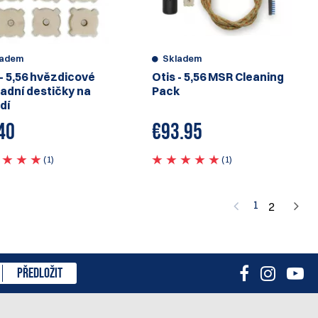
ladem
Skladem
 - 5,56 hvězdicové
Otis - 5,56 MSR Cleaning
adní destičky na
Pack
dí
40
€
93.95
(1)
(1)
1
2
PŘEDLOŽIT