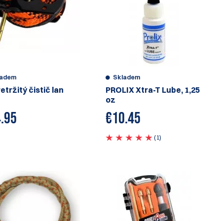
ladem
Skladem
etržitý čistič lan
PROLIX Xtra-T Lube, 1,25
oz
.95
€
10.45
(1)