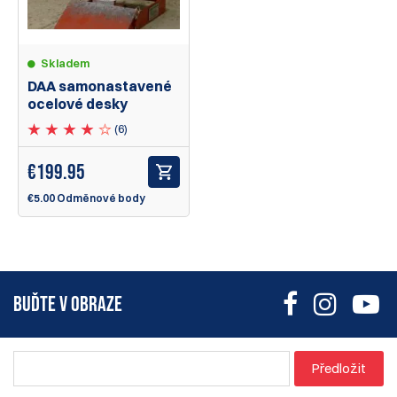
Skladem
DAA samonastavené
ocelové desky
(6)
€
199.95
€5.00 Odměnové body
BUĎTE V OBRAZE
Předložit