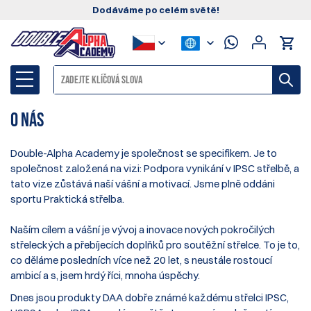
Dodáváme po celém světě!
O nás
Double-Alpha Academy je společnost se specifikem. Je to
společnost založená na vizi: Podpora vynikání v
IPSC střelbě
, a
tato vize zůstává naší vášní a motivací. Jsme plně oddáni
sportu
Praktická střelba
.
Naším cílem a vášní je vývoj a inovace nových pokročilých
střeleckých a přebíjecích doplňků pro soutěžní střelce. To je to,
co děláme posledních více než 20 let, s neustále rostoucí
ambicí a s, jsem hrdý říci, mnoha úspěchy.
Dnes jsou produkty DAA dobře známé každému střelci IPSC,