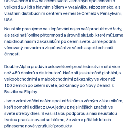
USPSA nebo IDPA na celém světě. Jsme nyní společností o
velikosti 20 lidí s hlavním sídlem v Waalwijku, Nizozemsko, a s
vlastním distribučním centrem ve městě Orefield v Pensylvánii,
USA.
Neustále pracujeme na zlepšování nejen naší produktové řady,
ale také naší online přítomnosti a úrovně služeb, které můžeme
nabídnout našim zákazníkům po celém světě. Jsme podnik
věnovaný inovacím a zlepšování ve všech aspektech naší
činnosti.
Double-Alpha prodává celosvětově prostřednictvím sítě více
než 450 dealerů a distributorů. Naše síť je skutečně globální, s
velkoobchodními a maloobchodními zákazníky ve více než
100 zemích po celém světě, od Kanady po Nový Zéland, z
Brazílie na Filipíny.
Jsme velmi vděční našim spolustřelcům a věrným zákazníkům,
kteří pomohli udělat z DAA jednu z nejsilnějších značek ve
světě střelby dnes. S vaší stálou podporou a naší neustálou
tvrdou prací a inovací se těšíme, že vám v příštích letech
přineseme nové vzrušující produkty.