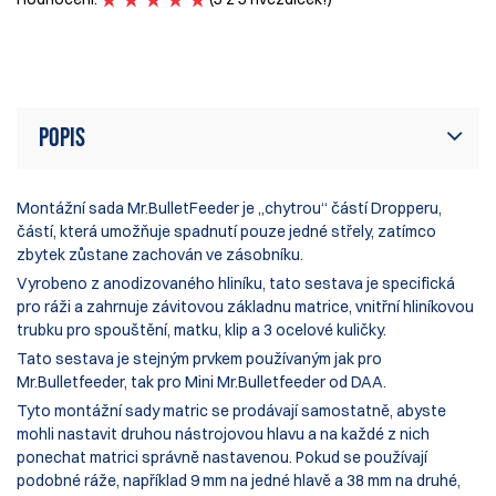
H
Popis
Montážní sada Mr.BulletFeeder je „chytrou“ částí Dropperu,
částí, která umožňuje spadnutí pouze jedné střely, zatímco
zbytek zůstane zachován ve zásobníku.
Vyrobeno z anodizovaného hliníku, tato sestava je specifická
pro ráži a zahrnuje závitovou základnu matrice, vnitřní hliníkovou
trubku pro spouštění, matku, klip a 3 ocelové kuličky.
Tato sestava je stejným prvkem používaným jak pro
Mr.Bulletfeeder
, tak pro
Mini Mr.Bulletfeeder
od DAA.
Tyto montážní sady matric se prodávají samostatně, abyste
mohli nastavit druhou nástrojovou hlavu a na každé z nich
ponechat matrici správně nastavenou. Pokud se používají
podobné ráže, například 9 mm na jedné hlavě a 38 mm na druhé,