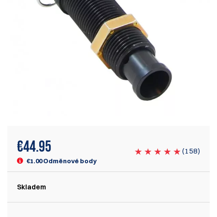
€
44.95
(
158
)
€1.00 Odměnové body
Skladem