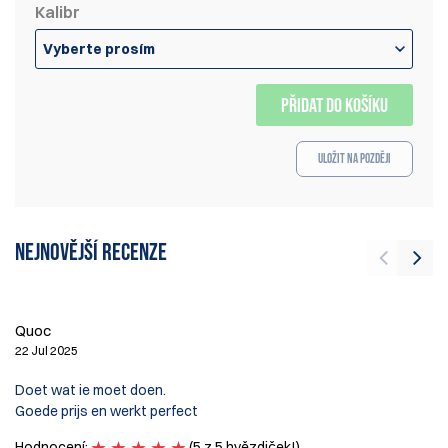
Kalibr
Vyberte prosím
PŘIDAT DO KOŠÍKU
Uložit na později
Nejnovější recenze
De
22
Quoc
22 Jul 2025
Th
th
Doet wat ie moet doen.
fo
Goede prijs en werkt perfect
ch
Th
Hodnocení:
(5 z 5 hvězdiček!)