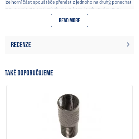
lze horní část spouštěče přenést z jednoho na druhý, ponechat
pouze matrici na určené hlavě nástroje, trvale nastavenou.
Tímto způsobem ušetříte nákup kompletního nového spouštěče
Read more
pro druhou ráži a také eliminujete potřebu oddělení drátů a příčné
pružiny od horní části montáže spouštěče, když přepínáte ráže.
Recenze
Hodnocení:
(158)
Napsat recenzi
TAKÉ DOPORUČUJEME
4 Dec 2016
Use the Die on my Hornady LNL and it works perfect, the
original tool from Hornady is sold.
Richard Nussdorfer
31 May 2015
Geniale Erfindung. Richtig eingestellt und mit dem