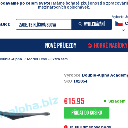
odáváme po celém světě!
Máme bohaté zkušenosti s zpracován
mezinárodních objednávek.
Vyberte J
C
VYHLEDÁVÁNÍ
EUR
€
NOVÉ PŘÍJEZDY
HORKÉ NABÍDKY
Double-Alpha
Model Echo - Extra rám
Výrobce
Double-Alpha Academ
SKU
101054
€
15.95
Skladem
Přidat do košíku
€1.00 Odměnové body