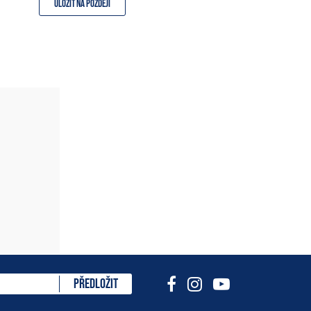
Uložit na později
cenzi
PŘEDLOŽIT