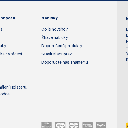
podpora
Nabídky
ás
Co je nového?
D
E
Žhavé nabídky
N
ruky
Doporučené produkty
ka / Vrácení
Stavitel souprav
K
Doporučte nás známému
ájení Holsterů:
vodce