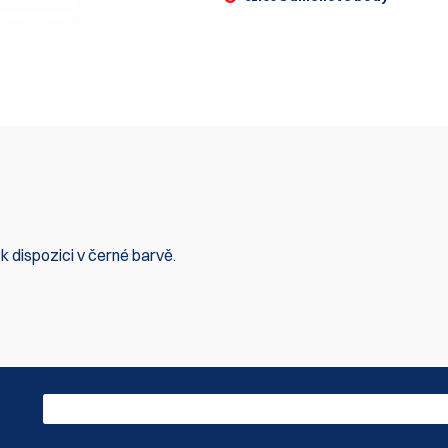
 dispozici v černé barvě.
 Buďte první, kdo napíše recenzi
Napsat re