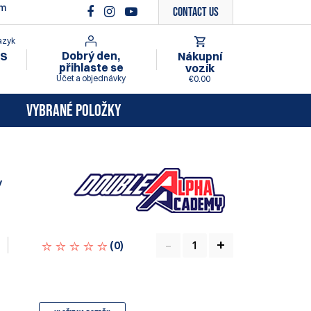
ím
Contact Us
azyk
Dobrý den,
Nákupní
S
přihlaste se
vozík
Účet a objednávky
€0.00
VYBRANÉ POLOŽKY
y
(
0
)