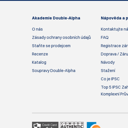
Akademie Double-Alpha
Nápověda a 
O nás
Kontaktujte n
Zásady ochrany osobních údajů
FAQ
Staňte se prodejcem
Registrace zá
Recenze
Doprava / Záru
Katalog
Návody
Soupravy Double-Alpha
Stažení
Co je IPSC
Top 5 IPSC Zah
Komplexní Prů