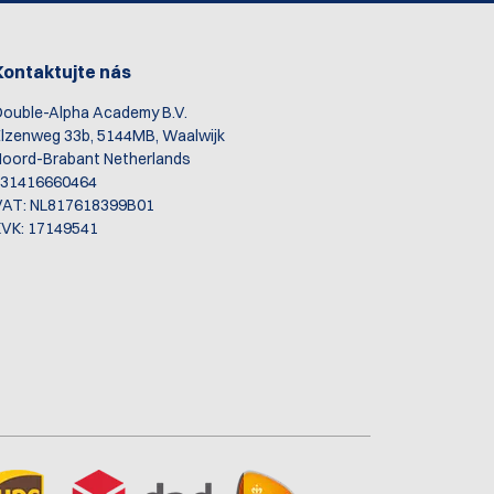
Kontaktujte nás
ouble-Alpha Academy B.V.
lzenweg 33b, 5144MB, Waalwijk
oord-Brabant Netherlands
+31416660464
VAT: NL817618399B01
VK: 17149541