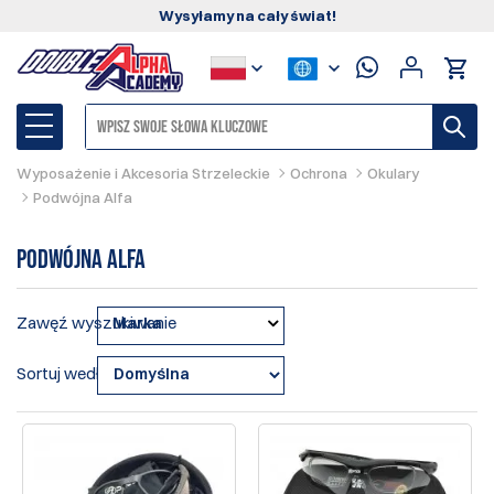
Wysyłamy na cały świat!
Wyposażenie i Akcesoria Strzeleckie
Ochrona
Okulary
Podwójna Alfa
Podwójna Alfa
Zawęź wyszukiwanie
Marka
Sortuj według