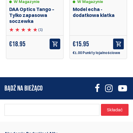
W Magazynie
W Magazynie
DAA Optics Tango –
Model echa -
Tylko zapasowa
dodatkowa klatka
soczewka
(1)
€
18.95
€
15.95
€1.00 Punkty lojalnościowe
BĄDŹ NA BIEŻĄCO
Składać