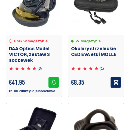
W Magazynie
Brak w magazynie
Okulary strzeleckie
DAA Optics Model
CED EVA etui MOLLE
VICTOR, zestaw 3
soczewek
(1)
(3)
€
8.35
€
41.95
€1.00 Punkty lojalnościowe