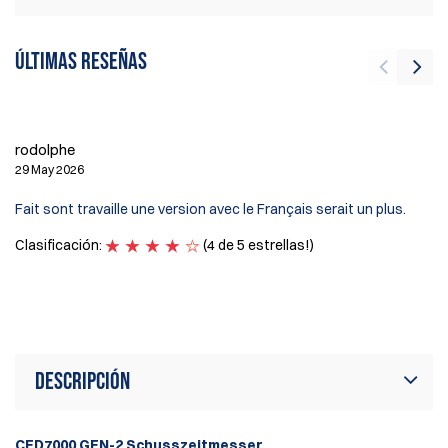
Últimas reseñas
In
24
rodolphe
Sh
29 May 2026
an
Ha
Fait sont travaille une version avec le Français serait un plus.
ex
I 
Clasificación:
(4 de 5 estrellas!)
car
Cl
Descripción
CED7000 GEN-2 Schusszeitmesser