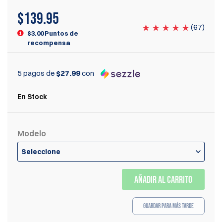
$
139.95
(
67
)
$3.00 Puntos de
recompensa
5 pagos de
$27.99
con
En Stock
Modelo
Seleccione
AÑADIR AL CARRITO
Guardar para más tarde