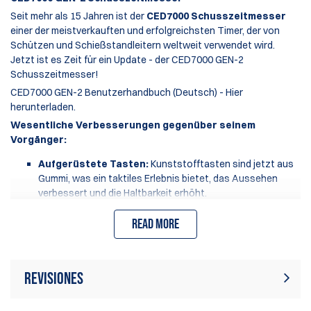
Seit mehr als 15 Jahren ist der
CED7000 Schusszeitmesser
einer der meistverkauften und erfolgreichsten Timer, der von
Schützen und Schießstandleitern weltweit verwendet wird.
Jetzt ist es Zeit für ein Update - der CED7000 GEN-2
Schusszeitmesser!
CED7000 GEN-2 Benutzerhandbuch (Deutsch) - Hier
herunterladen.
Wesentliche Verbesserungen gegenüber seinem
Vorgänger:
Aufgerüstete Tasten:
Kunststofftasten sind jetzt aus
Gummi, was ein taktiles Erlebnis bietet, das Aussehen
verbessert und die Haltbarkeit erhöht.
Verbesserte Batterie:
Erhöhte Nutzungsdauer um 30%.
Aufgerüsteter Bildschirmschutz:
Read more
Jetzt aus Gorilla-
Glas gefertigt, eliminiert Kratzer und verbessert die
Displayklarheit.
Aktualisierter Ladeanschluss:
Wechsel von einem
Revisiones
runden Stift zu einem standardisierten USB-C-
Ladeanschluss.
Umweltfreundliche Verpackung:
Kompakteres Design